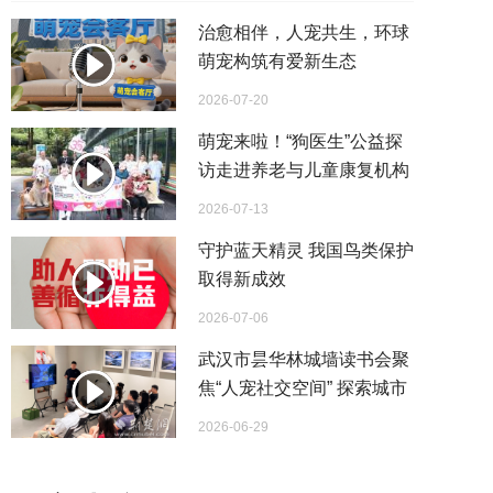
治愈相伴，人宠共生，环球
萌宠构筑有爱新生态
2026-07-20
萌宠来啦！“狗医生”公益探
访走进养老与儿童康复机构
萌宠陪伴助力心灵疗愈
2026-07-13
守护蓝天精灵 我国鸟类保护
取得新成效
2026-07-06
武汉市昙华林城墙读书会聚
焦“人宠社交空间” 探索城市
温情设计新路径
2026-06-29