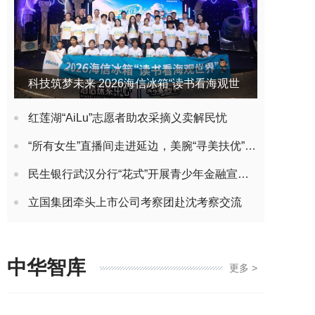
科技筑梦未来 2026海信冰箱“读书看海观世
界”公益夏令营开营
红莲湖“AiLu”志愿者助农采摘义卖解民忧
“所有女生”直播间走进延边，美腕“寻美扶优”赋农计划再启新篇
民生银行武汉分行“花式”开展青少年金融宣教 点亮暑期金融安全“护航灯”
立国集团牵头上市公司考察团赴沈考察交流
中华智库
更多 >