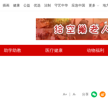
插画
健康
公益
优选
法制
守艺中华
应急中国
更多
地
助学助教
医疗健康
动物福利
A+
微信
A-
微博
分享