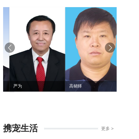
严为
高铭铎
何忠杰
携宠生活
更多 >