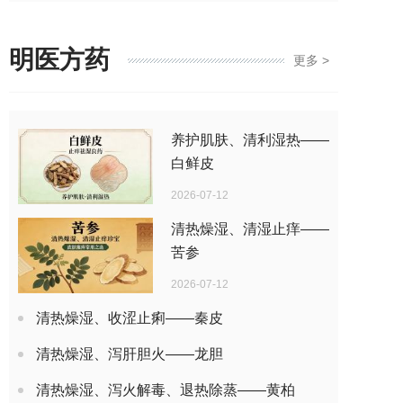
明医方药
更多 >
养护肌肤、清利湿热——
白鲜皮
2026-07-12
清热燥湿、清湿止痒——
苦参
2026-07-12
清热燥湿、收涩止痢——秦皮
清热燥湿、泻肝胆火——龙胆
清热燥湿、泻火解毒、退热除蒸——黄柏