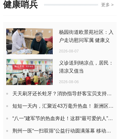
健康哨兵
更多 >
杨园街道欧景苑社区：入
户走访慰问军属 健康义
诊暖人心
2026-08-07
义诊送到纳凉点，居民：
清凉又值当
2026-08-06
天天刷牙还长蛀牙？消协指导舒客宝贝支持发布官方指南划重点：抗糖酸+科学含氟才是防蛀关键
短短一天内，汇聚近43万毫升热血！ 新洲区1755人共赴热血之约
“八一”建军节的热血奔赴！这群“最可爱的人”挽臂献血致敬荣光岁月
荆州一医“一扫双筛”公益行动圆满落幕 移动CT驶入社区，守护居民肺健康