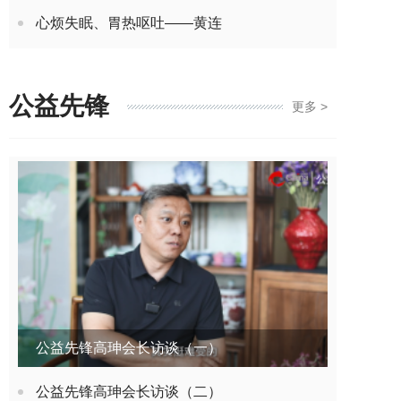
心烦失眠、胃热呕吐——黄连
公益先锋
更多 >
公益先锋高珅会长访谈（一）
公益先锋高珅会长访谈（二）