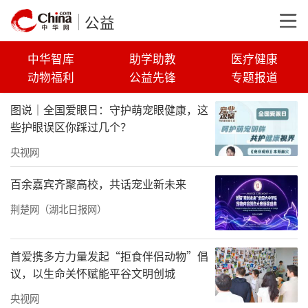
公益
中华智库
助学助教
医疗健康
动物福利
公益先锋
专题报道
图说｜全国爱眼日：守护萌宠眼健康，这
些护眼误区你踩过几个？
央视网
百余嘉宾齐聚高校，共话宠业新未来
荆楚网（湖北日报网）
首爱携多方力量发起“拒食伴侣动物”倡
议，以生命关怀赋能平谷文明创城
央视网