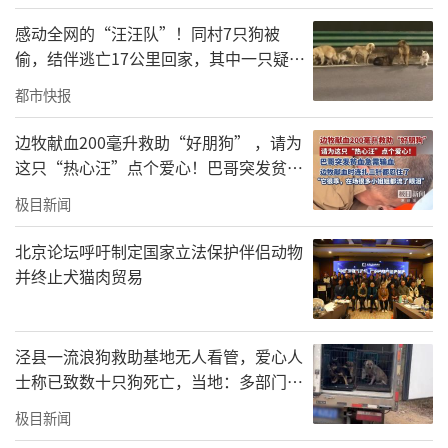
感动全网的“汪汪队”！同村7只狗被
偷，结伴逃亡17公里回家，其中一只疑似
受伤被其他小狗护在中间，救助基地：它
都市快报
们是邻居，一直一起玩耍
边牧献血200毫升救助“好朋狗” ，请为
这只“热心汪”点个爱心！巴哥突发贫血
急需输血，边牧献血时连扎三针都忍住了
极目新闻
北京论坛呼吁制定国家立法保护伴侣动物
并终止犬猫肉贸易
泾县一流浪狗救助基地无人看管，爱心人
士称已致数十只狗死亡，当地：多部门正
在调查
极目新闻