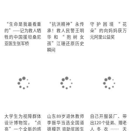
“生命是我最看重
“抗洪精神”永传
守护困境“花
的”——记为救人牺
承！救人民警王明
朵”的向妈妈获万
牲的中国援坦桑尼
华和“抱树女
元阿里公益奖
亚医生张军桥
孩”江珊还原历史
瞬间
大学生为视障群体
山东89岁退休教师
自己开服装厂、带
设计博物馆，“点
李振华当选全国道
出120个徒弟、赠老
亮”一个全新的感
德模范 资助贫困生
人冬衣…… 天