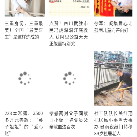
三重身份，三重最
点赞！四川武胜市
徐军：凝集爱心让
美！全国“最美医
民冯虎深潜江底救
孤困儿童向善向好
生”是这样炼成的
人 获阿里公益天天
正能量特别奖
228本账簿、3500
孝感两对父子同献
社工队队长关红翔
多万元善款：“英
血小板 一名党员父
把居民小事当大事
子姐姐”的“爱心
亲献血达百次
办 暴雨夜敲门转移
账”
89岁独居老人