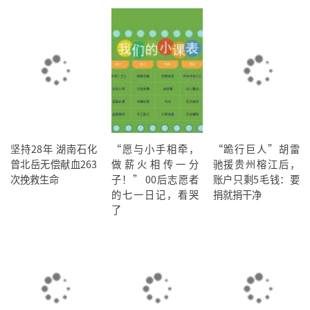
坚持28年 湖南石化
“愿与小手相牵，
“跪行巨人”胡雷
曾北岳无偿献血263
做薪火相传一分
驰援贵州榕江后，
次挽救生命
子！” 00后志愿者
账户只剩5毛钱：要
的七一日记，看哭
捐就捐干净
了