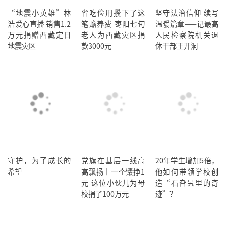
“地震小英雄”林
省吃俭用攒下了这
坚守法治信仰 续写
浩爱心直播 销售1.2
笔赡养费 枣阳七旬
温暖篇章——记最高
万元捐赠西藏定日
老人为西藏灾区捐
人民检察院机关退
地震灾区
款3000元
休干部王开洞
守护，为了成长的
党旗在基层一线高
20年学生增加5倍，
希望
高飘扬丨一个馕挣1
他如何带领学校创
元 这位小伙儿为母
造“石旮旯里的奇
校捐了100万元
迹”？