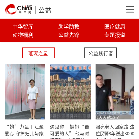
公益
中华智库
助学助教
医疗健康
动物福利
公益先锋
专题报道
璀璨之星
公益践行者
“她”力量丨汇聚
遇见你丨拥抱“最
照亮老人回家路 这
爱心 守护妇儿与家
可爱的人” 他与时
位民警8年送出3000