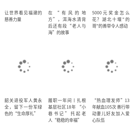
让世界看见福建的
在“有风的地
5000元奖金怎么
慈善力量
方”，洱海水清背
花？湖北十堰"的
后还有段“老人与
哥"的善举令人感动
海”的故事
韶关退役军人黄永
履职一年间丨扎根
“热血理发师”13
全，留下一份军绿
基层社区18年 “小
年献血105次 善行带
色的“生命厚礼”
巷书记”托起老
动妻儿好友加入爱
人“稳稳的幸福”
心队伍