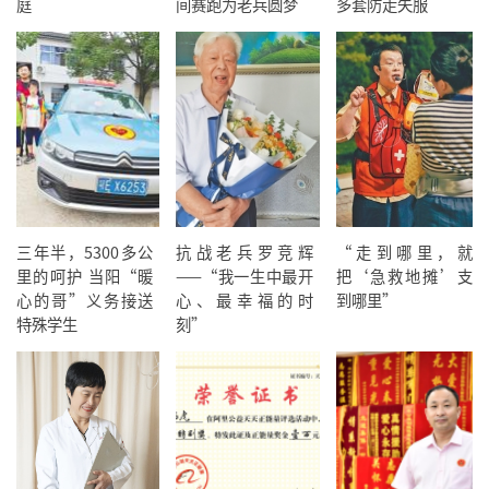
庭
间赛跑为老兵圆梦
多套防走失服
三年半，5300多公
抗战老兵罗竞辉
“走到哪里，就
里的呵护 当阳“暖
——“我一生中最开
把‘急救地摊’支
心的哥”义务接送
心、最幸福的时
到哪里”
特殊学生
刻”