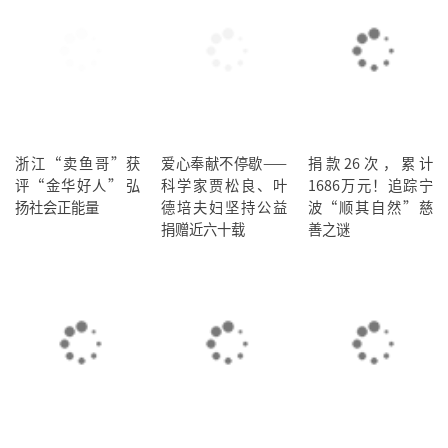
浙江“卖鱼哥”获
爱心奉献不停歇——
捐款26次，累计
评“金华好人” 弘
科学家贾松良、叶
1686万元！追踪宁
扬社会正能量
德培夫妇坚持公益
波“顺其自然”慈
捐赠近六十载
善之谜