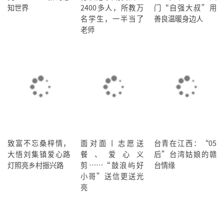
知世界
2400多人，所教万
门“自强大叔”用
名学生，一半当了
善良温暖身边人
老师
致富不忘桑梓情，
面对面丨志愿送
台青在江西：“05
大悟刘集镇爱心路
餐、爱心义
后”台湾姑娘的赣
灯照亮乡村振兴路
剪……“鼓浪屿好
台情缘
小哥”送信更送光
亮