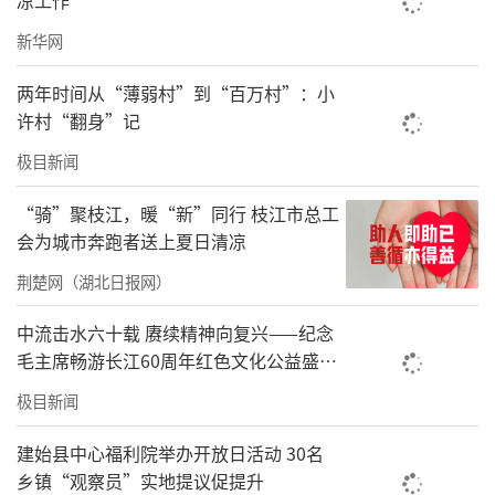
新华网
两年时间从“薄弱村”到“百万村”：小
许村“翻身”记
极目新闻
“骑”聚枝江，暖“新”同行 枝江市总工
会为城市奔跑者送上夏日清凉
荆楚网（湖北日报网）
中流击水六十载 赓续精神向复兴——纪念
毛主席畅游长江60周年红色文化公益盛典
在武汉举办
极目新闻
建始县中心福利院举办开放日活动 30名
乡镇“观察员”实地提议促提升