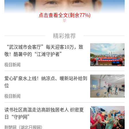
点击查看全文(剩余
77
%)
精彩推荐
“武汉城市会客厅”每天迎客10万，致
敬！酷暑中的“江滩守护者”
极目新闻
爱心矿泉水上线！纳凉点、暖新站补给到
位
极目新闻
读书社区高温走访高龄独居老人 织密夏
日“守护网”
王永刚，医学博士，主任医师。原工作单位：
解放军总医院第四医学中心骨科。
荆楚网（湖北日报网）