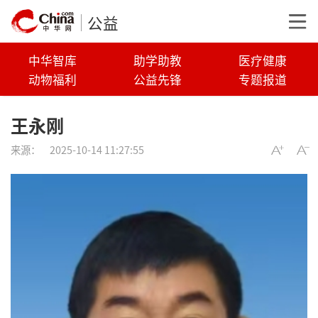
公益
中华智库
助学助教
医疗健康
动物福利
公益先锋
专题报道
王永刚
来源：
2025-10-14 11:27:55