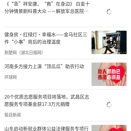
《“急”祥安康、“救”在身边》 白金十
员会常务委员。中国医学救援协会科普分会
分钟情景剧科普大众 --－解放军总医院首
（第一届）副会长。《中国骨与关节杂志》第
都地区军队急救中心举办急救健康情景沉
一届编辑委员会常务编委。《中国骨与关节杂
浸义诊活动
志》编辑部副主任。
健身房·红绿灯·幸福水——金马社区三
件“小事”背后的治理温度
北京白金十分钟时效应急技术研究院理事长兼
荆楚网（湖北日报网）
职北京市白金十分钟急救技术时效研究院院长
（第一届）。北京市中西医结合灾害医学委员
河南多方接力上演“顶瓜瓜”助农行动
会副主任委员。
环球网
责任编辑：洪子舒
20个优质志愿服务项目将落地，武昌区志
愿服务专项基金获17.3万元捐赠
极目新闻
山东启动新就业群体公益法律服务专项行