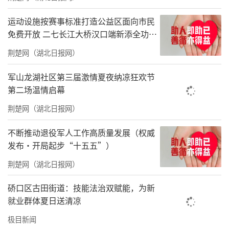
专业理论扎实，技术过硬。参加和组织完成了
运动设施按赛事标准打造公益区面向市民
免费开放 二七长江大桥汉口端新添全功能
各类手术万余例。擅长用皮瓣修复四肢软组织
体育公园
缺损；擅长周围神经周围血管的显微外科修
荆楚网（湖北日报网）
复；擅长微创技术固定四肢骨折（钢板，髓内
军山龙湖社区第三届激情夏夜纳凉狂欢节
钉，外固定支架）；可以较好地完成新鲜骨盆
第二场温情启幕
骨折髋臼骨折的手术治疗。专长于骨缺损的各
荆楚网（湖北日报网）
种骨瓣，骨皮瓣移植手术。对第二跖背动脉的
不断推动退役军人工作高质量发展（权威
血供特点进行了解剖研究并首先命名了“第二
发布·开局起步“十五五”）
跖背动脉皮瓣”。研究设计的“半腓骨（皮）
荆楚网（湖北日报网）
瓣切取和移植”手术，可以获得与传统“腓骨
（皮）瓣”一样好的疗效，又避免了供区所受
硚口区古田街道：技能法治双赋能，为新
就业群体夏日送清凉
到的严重的功能损伤。
极目新闻