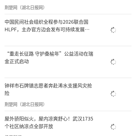
荆楚网（湖北日报网）
中国民间社会组织全程参与2026联合国
HLPF，主办官方边会发布可持续发展标
准化中国方案
“重走长征路 守护桑榆年”公益活动在瑞
金正式启动
钟祥市石牌镇志愿者奔赴浠水支援风灾抢
险
荆楚网（湖北日报网）
屋外骄阳似火，屋内凉爽舒心！武汉1735
个社区纳凉点全部开放