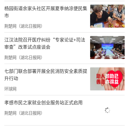
获得军队医疗成果二等奖1项、三等奖2项。创
杨园街道余家头社区开展夏季纳凉便民集
立“急救白金十分钟 全国自救互救日”发展中
市
国的应急急救文化，传播到“一带一路”国
荆楚网（湖北日报网）
家。
江汉法院召开医疗纠纷“专家论证+司法
荣立三等功1次，被评为驻军某市十大杰出青
审查”改革试点座谈会
年，获北京军区科技练兵青年突击手荣誉称
荆楚网（湖北日报网）
号。
七部门联合部署开展全民消防安全素质提
曾任专业或社会的部分兼职：中国中西医结合
升行动
急诊委员会，委员。
环球网
中国《蛇志》杂志，编委。《武警医学》杂
孝感市民之家就业创业服务站正式启用
志，审稿专家。北京市委宣传部科普宣传专家
荆楚网（湖北日报网）
团成员。北京市海区医学会医疗事故技术鉴定
专家。国际应急管理协会亚太卫生应急专业委