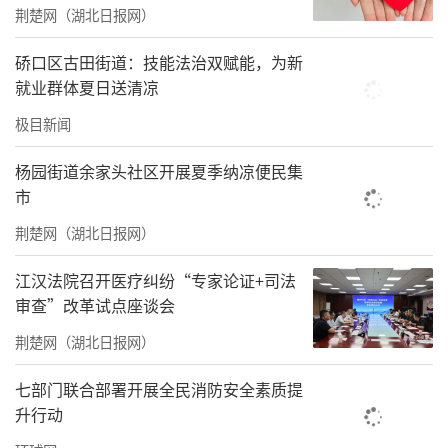
间，是被积雪覆盖的绵延草场。
荆楚网（湖北日报网）
壮美山川，是哈萨克族牧民世代生活的家
硚口区古田街道：技能法治双赋能，为新
园，也是人民子弟兵接力守护的大好河山。
就业群体夏日送清凉
1984年，新疆军区某基地某保障队的前身部队
极目新闻
进驻这里，与牧区数十户哈萨克族牧民比邻而
杨园街道余家头社区开展夏季纳凉便民集
居。40多年来，官兵与牧民生活在同一片土
市
地，守望相助，成为天山脚下的“一家人”。
荆楚网（湖北日报网）
近年来，为更好服务驻地牧民，保障队为
江汉法院召开医疗纠纷“专家论证+司法
附近7个牧区及5户零散牧民开通“爱心热
审查”改革试点座谈会
线”，并组建“爱心服务队”，定期到牧民家
荆楚网（湖北日报网）
中开展宣讲、巡诊、维修等帮扶活动，“一家
七部门联合部署开展全民消防安全素质提
人”的感情愈加亲密。
升行动
“用牧民的话讲牧民关心的事”