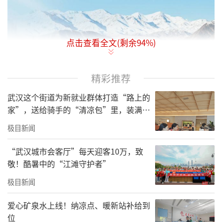
点击查看全文(剩余
94
%)
题图：天山乌鲁木齐河源1号冰川。
精彩推荐
武汉这个街道为新就业群体打造“路上的
家”，送给骑手的“清凉包”里，装满了
城市的善意与细节
极目新闻
“武汉城市会客厅”每天迎客10万，致
敬！酷暑中的“江滩守护者”
极目新闻
爱心矿泉水上线！纳凉点、暖新站补给到
位