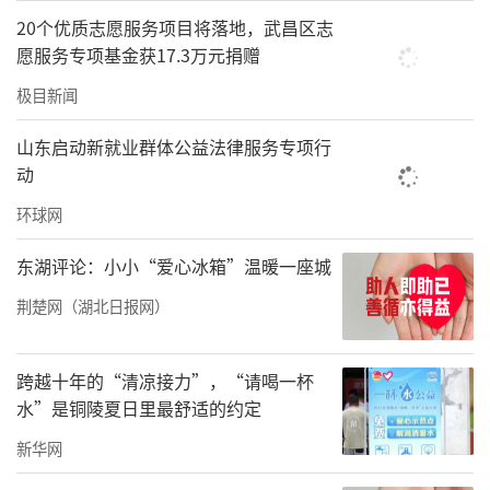
山，距离市区上百公里，牧民90%以上为哈萨
20个优质志愿服务项目将落地，武昌区志
愿服务专项基金获17.3万元捐赠
克族。上了年纪的牧民中，很多人汉语水平一
般，对相关政策了解不全面。
极目新闻
2019年，该保障队在前身部队帮扶小分队
山东启动新就业群体公益法律服务专项行
动
的基础上，遴选一批政治觉悟高、理论知识丰
富、表达能力强的官兵，组建“爱心服务
环球网
队”。为提高宣讲质效，他们特意吸纳哈萨克
东湖评论：小小“爱心冰箱”温暖一座城
族、维吾尔族官兵加入队伍，用少数民族语言
荆楚网（湖北日报网）
进行宣讲。“用牧民的话讲牧民关心的事，大
家才能听懂，愿意听。”保障队干事龙浩然
跨越十年的“清凉接力”，“请喝一杯
说。
水”是铜陵夏日里最舒适的约定
为拉近和少数民族牧民的关系，服务队还
新华网
请哈萨克族战士在营区开设“哈语小课堂”，