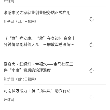
环球网
“艾力，你回来啦！”
孝感市民之家就业创业服务站正式启用
牧区哈萨克族青年艾孜热提艾力·艾德
荆楚网（湖北日报网）
力，在新疆农业大学读大二。1月11日，艾力放
寒假刚刚回到家，保障队“爱心服务队”成
《“急”祥安康、“救”在身边》 白金十
员、哈萨克族战士地力亚尔·吐达洪就来到他
分钟情景剧科普大众 --－解放军总医院首
都地区军队急救中心举办急救健康情景沉
家中拜访。
浸义诊活动
“上次来的时候，艾德力·海萨大叔特意
健身房·红绿灯·幸福水——金马社区三
件“小事”背后的治理温度
向我们咨询现在参军入伍的政策。叔叔阿姨让
荆楚网（湖北日报网）
我等你放假回来，再好好跟你讲讲。”地力亚
尔·吐达洪和艾力说。
河南多方接力上演“顶瓜瓜”助农行动
“这段时间，好几家牧民都向我们咨询征
环球网
兵政策。”地力亚尔·吐达洪说，牧区四面环