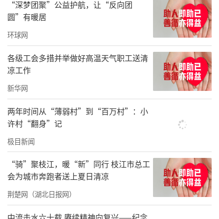
“深梦团聚”公益护航，让“反向团
并组织服务队成员学习少数民族语言，力求成
圆”有暖居
员走进牧民毡房都能和牧民说上“一家话”。
环球网
这几年，服务队结合牧区实际情况和牧民
各级工会多措并举做好高温天气职工送清
需求，围绕乡村振兴战略、绿色发展理念等主
凉工作
题策划了一系列宣讲活动。驻地少数民族群众
新华网
多数以放牧牛羊为生，“爱心服务队”官兵还
两年时间从“薄弱村”到“百万村”：小
请来养殖专家，对牧民进行科技养殖辅导。
许村“翻身”记
“有段时间，我家牛羊病死率偏高。服务
极目新闻
队同志走访得知后，不仅协调兽医来治疗，还
“骑”聚枝江，暖“新”同行 枝江市总工
请专家给我讲解牲畜疾病预防方法，帮我挽回
会为城市奔跑者送上夏日清凉
了不少损失。”牧民胡尔曼巴依说。
荆楚网（湖北日报网）
“‘兵亲戚’热心又懂技术，帮了我们不
中流击水六十载 赓续精神向复兴——纪念