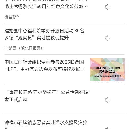
少忙。我和哈萨克族的战士聊过，现在政策
毛主席畅游长江60周年红色文化公益盛典
好，我也想送儿子去部队当兵锻炼。”艾德力
在武汉举办
极目新闻
大叔说。
建始县中心福利院举办开放日活动 30名
“同在天山下，再远都是‘邻居’”
乡镇“观察员”实地提议促提升
“您把左手自然放平……”保障队卫生
荆楚网（湖北日报网）
员、“爱心服务队”成员陈博俯下身，将血压
中国民间社会组织全程参与2026联合国
计臂带套在63岁的牧民木拉提·拜克力左臂
HLPF，主办官方边会发布可持续发展标
上，认真观察着血压计的显示屏，并给出专业
准化中国方案
建议：“要注意饮食清淡，少油少盐。”
“重走长征路 守护桑榆年”公益活动在瑞
“很多牧民家里老人都有慢性病。”陈博
金正式启动
说，因为牧区周边暂无医疗机构，保障队抽调
医疗骨干加入“爱心服务队”，定期到牧区巡
钟祥市石牌镇志愿者奔赴浠水支援风灾抢
诊。部分定居牧民家中水电暖设备常年缺少维