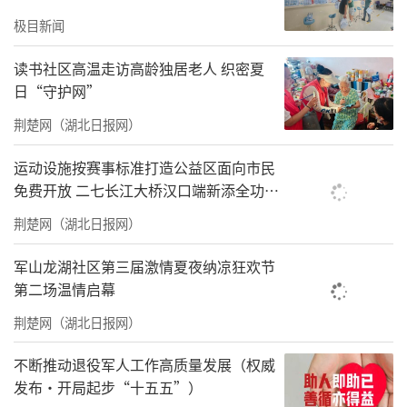
2025年1月11日，新疆军区某基地某保障
极目新闻
队“爱心服务队”官兵到牧民家中走访。
读书社区高温走访高龄独居老人 织密夏
日“守护网”
荆楚网（湖北日报网）
运动设施按赛事标准打造公益区面向市民
免费开放 二七长江大桥汉口端新添全功能
体育公园
荆楚网（湖北日报网）
军山龙湖社区第三届激情夏夜纳凉狂欢节
第二场温情启幕
“爱心服务队”官兵在走访路上。
荆楚网（湖北日报网）
极目远眺，冰川洁白晶莹，状如刀劈斧凿。乌
不断推动退役军人工作高质量发展（权威
鲁木齐河已结冰，倒映着斑驳山影。山河之
发布·开局起步“十五五”）