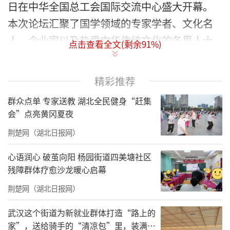
日在中华全国总工会国际交流中心盛大开幕。
本次论坛汇聚了国学领域的专家学者、文化名
人、企业家以及热爱中华传统文化的各界人士
点击查看全文(剩余
91
%)
共计500余人出席了盛会，共同为传承与弘扬国
学文化献计献策，开启了一场文化的盛宴。
精彩推荐
群众点单 专家送教 湖北全民健身“赶集
会”点亮黄冈夏夜
荆楚网（湖北日报网）
心语润心 破茧向阳 杨园街道四美塘社区
残障群体疗愈沙龙暖心启幕
荆楚网（湖北日报网）
武汉这个街道为新就业群体打造“路上的
家”，送给骑手的“清凉包”里，装满了