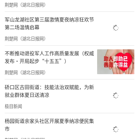
体育公园
荆楚网（湖北日报网）
军山龙湖社区第三届激情夏夜纳凉狂欢节
第二场温情启幕
荆楚网（湖北日报网）
本次论坛主席、北京乾圆国学文化研究院院
不断推动退役军人工作高质量发展（权威
长、国际易学联合会文化传承专业委员会会长
发布·开局起步“十五五”）
张仕全先生发表了慷慨激扬的致辞。
荆楚网（湖北日报网）
张院长表示：国学文化是中华民族的精神瑰
硚口区古田街道：技能法治双赋能，为新
就业群体夏日送清凉
宝，是我们走向世界舞台的重要名片。我们要
深入挖掘国学文化的精髓，让其在现代社会焕
极目新闻
发出新的活力。”并在致辞中就未来乾圆发展
杨园街道余家头社区开展夏季纳凉便民集
新规划，新目标，期待与各位传统文化爱好
市
者，从业者共同完成这一伟大目标，乾圆的明