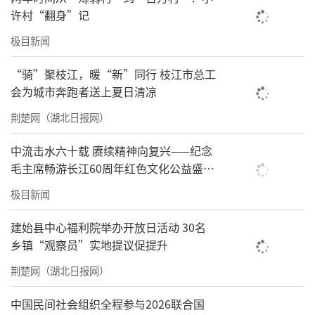
许村“翻身”记
极目新闻
“骑”聚枝江，暖“新”同行 枝江市总工
会为城市奔跑者送上夏日清凉
荆楚网（湖北日报网）
重庆南川金佛山中医院院长 沈永钢先生致辞
中流击水六十载 赓续精神向复兴——纪念
毛主席畅游长江60周年红色文化公益盛典
在武汉举办
极目新闻
建始县中心福利院举办开放日活动 30名
乡镇“观察员”实地提议促提升
荆楚网（湖北日报网）
中国民间社会组织全程参与2026联合国