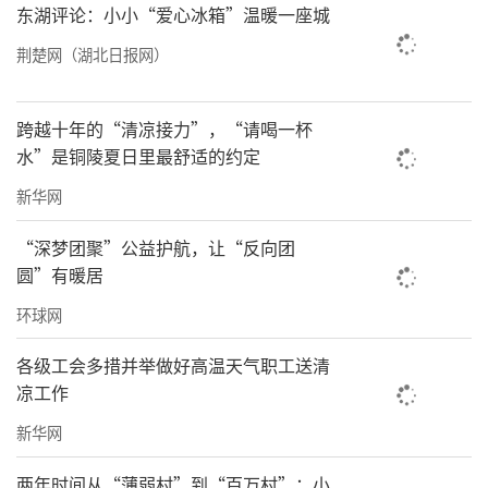
东湖评论：小小“爱心冰箱”温暖一座城
荆楚网（湖北日报网）
跨越十年的“清凉接力”，“请喝一杯
水”是铜陵夏日里最舒适的约定
新华网
“深梦团聚”公益护航，让“反向团
圆”有暖居
环球网
北京乾圆国学文化研究院四川分院主任 朱鹏达
各级工会多措并举做好高温天气职工送清
凉工作
新华网
两年时间从“薄弱村”到“百万村”：小