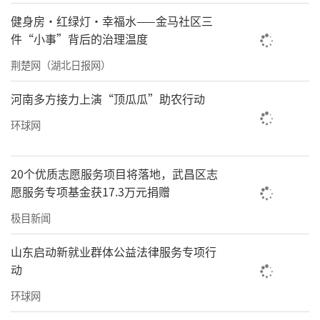
学MBA校外导师、中国人民大学虚假诉讼治理
健身房·红绿灯·幸福水——金马社区三
研究中心高级研究员执行主任 刘志民先生致辞
件“小事”背后的治理温度
荆楚网（湖北日报网）
河南多方接力上演“顶瓜瓜”助农行动
环球网
20个优质志愿服务项目将落地，武昌区志
愿服务专项基金获17.3万元捐赠
极目新闻
山东启动新就业群体公益法律服务专项行
北京大学新闻传播学院培训中心主任
动
环球网
高锦涛先生致辞