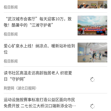
城市的善意与细节
极目新闻
“武汉城市会客厅”每天迎客10万，致
敬！酷暑中的“江滩守护者”
极目新闻
爱心矿泉水上线！纳凉点、暖新站补给到
位
极目新闻
读书社区高温走访高龄独居老人 织密夏
日“守护网”
荆楚网（湖北日报网）
运动设施按赛事标准打造公益区面向市民
免费开放 二七长江大桥汉口端新添全功能