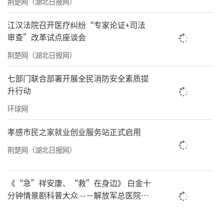
荆楚网（湖北日报网）
天会更美好。
江汉法院召开医疗纠纷“专家论证+司法
审查”改革试点座谈会
荆楚网（湖北日报网）
七部门联合部署开展全民消防安全素质提
升行动
环球网
孝感市民之家就业创业服务站正式启用
荆楚网（湖北日报网）
北京市京师律师事务所高级（权益）合伙人、
《“急”祥安康、“救”在身边》 白金十
中国政法大学法硕学院兼职导师、中国社会科
分钟情景剧科普大众 --－解放军总医院首
都地区军队急救中心举办急救健康情景沉
学院大学法学院商事班授课教授、北京师范大
浸义诊活动