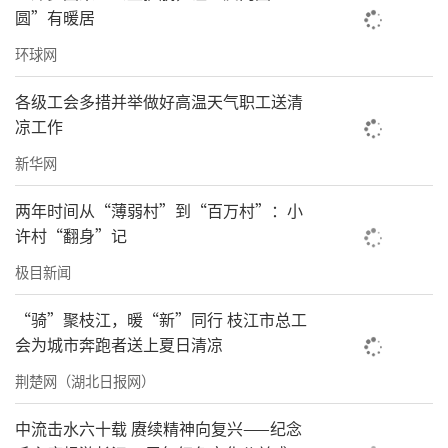
萨克村的孩子们发出邀请，欢迎他们中的代表
圆”有暖居
来到江苏昆山，体验昆山非遗文化，并作为入
环球网
场球童参与苏超联赛。
各级工会多措并举做好高温天气职工送清
9月27日晚，昆山奥体中心体，88名阿图什小朋
凉工作
友牵着球员的手穿过球员通道，踏上绿茵场，
新华网
接受全场球迷的欢迎与喝彩，相关视频旋即获
两年时间从“薄弱村”到“百万村”：小
得大量关注，感动了很多网友。
许村“翻身”记
“感谢乡村儿童操场，给了孩子们一个看到世
极目新闻
界的窗口。”娜甫希望，通过这次特殊的旅行
“骑”聚枝江，暖“新”同行 枝江市总工
让孩子们知道，原来操场可以这么大，人生的
会为城市奔跑者送上夏日清凉
舞台也一样。
荆楚网（湖北日报网）
让每一笔订单更有温度，5年累计建成4080座
中流击水六十载 赓续精神向复兴——纪念