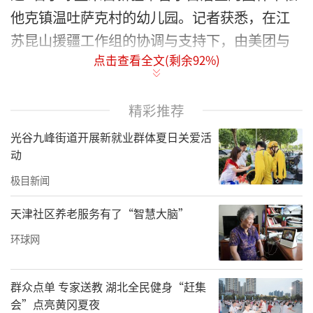
他克镇温吐萨克村的幼儿园。记者获悉，在江
苏昆山援疆工作组的协调与支持下，由美团与
点击查看全文(剩余
92
%)
壹基金等联合发起的美团乡村儿童操场公益计
划连同社会各方，共同促成了这场“圆梦之
旅”。
精彩推荐
光谷九峰街道开展新就业群体夏日关爱活
动
极目新闻
天津社区养老服务有了“智慧大脑”
环球网
群众点单 专家送教 湖北全民健身“赶集
会”点亮黄冈夏夜