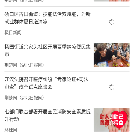
十五载援疆情，带动社会各方力量参与其中，
硚口区古田街道：技能法治双赋能，为新
一些变化在细枝末节孕育，比如一座公益操场
就业群体夏日送清凉
的出现。
极目新闻
2024年4月，一座崭新的蓝色操场在阿图什市松
杨园街道余家头社区开展夏季纳凉便民集
市
他克镇温吐萨克村幼儿园铺设完成。这座操场
场地面积441.85平方米，由4756块拼接地板组
荆楚网（湖北日报网）
成，由美团乐活古镇和昆山旅游度假区、周庄
江汉法院召开医疗纠纷“专家论证+司法
景区带动的爱心用户共同捐出。这是阿图什市
审查”改革试点座谈会
第一座、全国第1391座美团乡村儿童操场。
荆楚网（湖北日报网）
七部门联合部署开展全民消防安全素质提
升行动
环球网