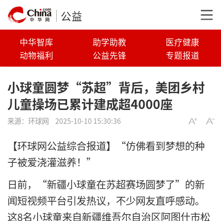
公益
中华智库
助学助教
医疗健康
动物福利
公益先锋
专题报道
小球童圆梦“苏超”背后，美团乡村
儿童操场已累计建成超4000座
来源：
环球网
2025-10-10 15:30:36
【环球网公益综合报道】“仿佛看到梦想的种
子被爱浇灌滋养！”
日前，“新疆小球童在苏超赛场圆梦了”的新
闻短视频平台引发热议，不少网友直呼感动。
这8名小球童来自新疆维吾尔自治区阿图什市松