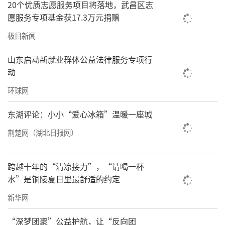
20个优质志愿服务项目将落地，武昌区志
了孩子们的变化——他们更期待户外了。如今，
愿服务专项基金获17.3万元捐赠
只要没课，他们就爱待在操场上聊天、晒太
极目新闻
阳，做游戏，放学也不肯走。
山东启动新就业群体公益法律服务专项行
操场对阿图什的孩子，还有一层特殊的意义——
动
这里是著名的“百年足球之乡”，不少孩子酷
环球网
爱踢球。娜甫介绍，美团乡村儿童操场铺设
东湖评论：小小“爱心冰箱”温暖一座城
前，因水泥场地条件有限，老师们一次只敢带
荆楚网（湖北日报网）
几个孩子运动。“新操场有减震、沥水和防滑
的功能，现在可以几个班的孩子一起玩耍，更
跨越十年的“清凉接力”，“请喝一杯
多孩子爱上了踢球。”
水”是铜陵夏日里最舒适的约定
公益力量也在持续关注操场上的孩子们，在昆
新华网
山援疆工作组的支持下，美团和壹基金向温吐
“深梦团聚”公益护航，让“反向团