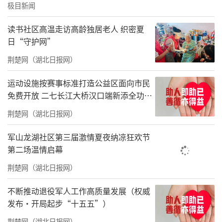
极目新闻
美团乡村儿童操场公益计划旨在带动公益商家
和爱心网友一起，为欠发达地区的乡村儿童铺
读书社区高温走访高龄独居老人 织密夏
日“守护网”
设多功能操场。截至2025年9月底，美团乡村儿
童操场已累计建成4080座，覆盖了全国31个
荆楚网（湖北日报网）
省、自治区、直辖市的3,039个乡镇，55.3万名
运动设施按赛事标准打造公益区面向市民
乡村儿童直接受益。
免费开放 二七长江大桥汉口端新添全功能
体育公园
从乡村儿童操场出发，看更大的世界
荆楚网（湖北日报网）
今年是新疆自治区成立70周年，也是江苏昆山
军山龙湖社区第三届激情夏夜纳凉狂欢节
第二场温情启幕
对口支援新疆阿图什市15周年。十五年来，昆
荆楚网（湖北日报网）
山累计投入援疆资金 42.3亿元， 实施项目403
项， 援派5批497名干部人才，在产业、民生、
不断推动退役军人工作高质量发展（权威
教育等多领域开展精准帮扶，全面助力阿图什
发布·开局起步“十五五”）
实现脱贫摘帽和乡村振兴。
荆楚网（湖北日报网）