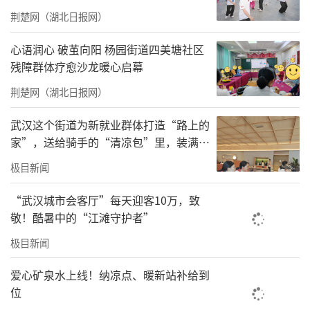
荆楚网（湖北日报网）
心语润心 破茧向阳 杨园街道四美塘社区
残障群体疗愈沙龙暖心启幕
荆楚网（湖北日报网）
武汉这个街道为新就业群体打造“路上的
家”，送给骑手的“清凉包”里，装满了
城市的善意与细节
极目新闻
“武汉城市会客厅”每天迎客10万，致
敬！酷暑中的“江滩守护者”
极目新闻
（▲9月27日，“苏超”常规赛苏州对常州的比
爱心矿泉水上线！纳凉点、暖新站补给到
赛前，新疆小球童和球员们一起入场）
位