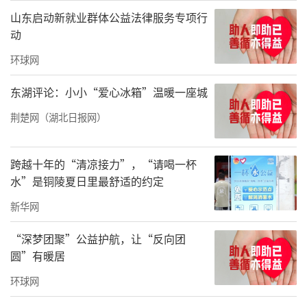
匮乏等困难。
山东启动新就业群体公益法律服务专项行
动
环球网
东湖评论：小小“爱心冰箱”温暖一座城
荆楚网（湖北日报网）
跨越十年的“清凉接力”，“请喝一杯
水”是铜陵夏日里最舒适的约定
新华网
“深梦团聚”公益护航，让“反向团
圆”有暖居
黄石大冶一位老师用建行湖北省分行捐赠的钢
环球网
琴，给当地音乐教师做培训。