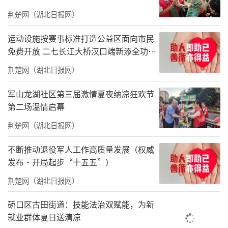
金会共同成立湖北建行张富清尊师重教公益基
荆楚网（湖北日报网）
金，开展尊师重教相关公益活动，计划每年资
助家庭困难的优秀学生和教师各100名，每人
运动设施按赛事标准打造公益区面向市民
免费开放 二七长江大桥汉口端新添全功能
6000元。当年，累计发放资助资金120万元。
体育公园
2025年，共有41所高校的98名优秀教师获得奖
荆楚网（湖北日报网）
励。
军山龙湖社区第三届激情夏夜纳凉狂欢节
第二场温情启幕
统计显示，4年来，湖北建行张富清尊师重教公
荆楚网（湖北日报网）
益基金累计捐赠资金673.8万元。其中奖励高校
优秀教师278人，资助经济困难的基层中小学教
不断推动退役军人工作高质量发展（权威
师120人。同时，4年来，公益基金累计奖励优
发布·开局起步“十五五”）
秀且经济困难的大学新生400人。涉及国内143
荆楚网（湖北日报网）
所高校，很多都是985、211院校，其中清华大
硚口区古田街道：技能法治双赋能，为新
学7人、北京大学11人、武汉大学40人、华中科
就业群体夏日送清凉