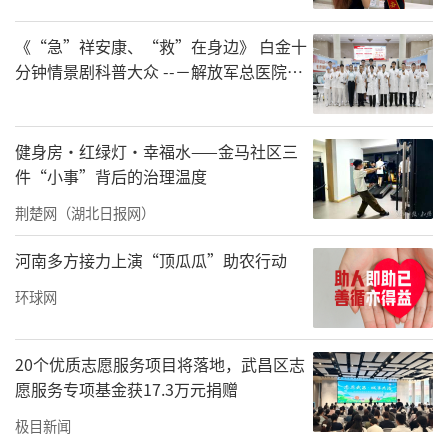
极目新闻记者了解到，在连续4年实施“双
百”捐赠项目实施中，建行从省教育厅了解到
《“急”祥安康、“救”在身边》 白金十
省内一些乡村基层学校急需教学和教师周转房
分钟情景剧科普大众 --－解放军总医院首
都地区军队急救中心举办急救健康情景沉
中的生活物资，一时又难以从其他渠道获得资
浸义诊活动
金支持，建行湖北省分行与湖北省教育基金会
健身房·红绿灯·幸福水——金马社区三
于2023-2024年，连续2年实施了乡村基层学校
件“小事”背后的治理温度
急难愁盼物资捐赠项目，为恩施土家族苗族自
荆楚网（湖北日报网）
治州来凤县大河镇中心小学等湖北省58所中小
河南多方接力上演“顶瓜瓜”助农行动
学捐赠包括钢琴、空调、打印机、厨房设备等
在内的593件教学和生活设备，价值195万元。
环球网
由建行和湖北省教育基金会共同审核物资需
求，经公开招标或经审核认可的购买渠道购
20个优质志愿服务项目将落地，武昌区志
愿服务专项基金获17.3万元捐赠
买，经受赠学校验收合格后签收，改善了部分
极目新闻
乡村学校教师居住的周转房和教学、生活物资