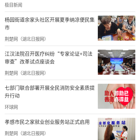
技大学22人。
极目新闻
杨园街道余家头社区开展夏季纳凉便民集
市
荆楚网（湖北日报网）
江汉法院召开医疗纠纷“专家论证+司法
审查”改革试点座谈会
荆楚网（湖北日报网）
七部门联合部署开展全民消防安全素质提
升行动
环球网
湖北建行张富清尊师重教公益基金向黄冈一所
孝感市民之家就业创业服务站正式启用
小学捐赠爱心物资
荆楚网（湖北日报网）