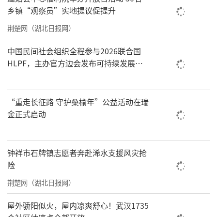
乡镇“观察员”实地提议促提升
荆楚网（湖北日报网）
中国民间社会组织全程参与2026联合国
HLPF，主办官方边会发布可持续发展标
准化中国方案
“重走长征路 守护桑榆年”公益活动在瑞
金正式启动
钟祥市石牌镇志愿者奔赴浠水支援风灾抢
险
荆楚网（湖北日报网）
屋外骄阳似火，屋内凉爽舒心！武汉1735