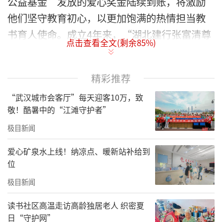
公益基金”发放的爱心奖金陆续到账，将激励
他们坚守教育初心，以更加饱满的热情担当教
书育人使命。成立4年来，“湖北建行张富清尊
点击查看全文(剩余
85
%)
师重教公益基金”已捐赠资金673.8万元。
教育是国之大计、党之大计。作为国有金融机
精彩推荐
构，建设银行在履行社会责任、热心教育公益
“武汉城市会客厅”每天迎客10万，致
上有着优良的传统。从1993年起，建设银行湖
敬！酷暑中的“江滩守护者”
北省分行就开始募集员工捐款筹款，用于尊师
极目新闻
重教公益资助活动，至今已30多年。
爱心矿泉水上线！纳凉点、暖新站补给到
把学习张富清与弘扬尊师重教风尚结合起来，
位
让老英雄淡泊名利、甘于奉献的精神一代一代
极目新闻
传下去！2022年6月，在总行大力支持指导下，
读书社区高温走访高龄独居老人 织密夏
建设银行湖北省分行携手省教育厅、省教育基
日“守护网”