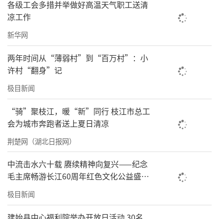
各级工会多措并举做好高温天气职工送清
湖北建行以英雄之名发起成立的尊师重教公益
凉工作
基金，让传承张富清奉献精神有了新载体，爱
新华网
心资金不断流向需要帮助的优秀学子和教师，
必将激励更多湖北师生报效国家。
两年时间从“薄弱村”到“百万村”：小
许村“翻身”记
责任编辑：洪子舒
极目新闻
“骑”聚枝江，暖“新”同行 枝江市总工
会为城市奔跑者送上夏日清凉
荆楚网（湖北日报网）
中流击水六十载 赓续精神向复兴——纪念
毛主席畅游长江60周年红色文化公益盛典
在武汉举办
极目新闻
建始县中心福利院举办开放日活动 30名