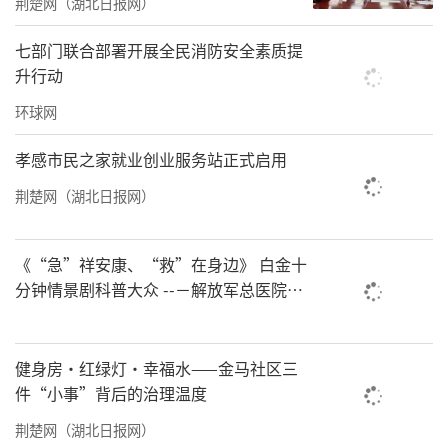
荆楚网（湖北日报网）
七部门联合部署开展全民消防安全素质提
升行动
环球网
孝感市民之家就业创业服务站正式启用
荆楚网（湖北日报网）
《“急”祥安康、“救”在身边》 白金十
分钟情景剧科普大众 --－解放军总医院首
都地区军队急救中心举办急救健康情景沉
浸义诊活动
健身房·红绿灯·幸福水——金马社区三
件“小事”背后的治理温度
荆楚网（湖北日报网）