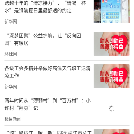
跨越十年的“清凉接力”，“请喝一杯
水”是铜陵夏日里最舒适的约定
新华网
“深梦团聚”公益护航，让“反向团
圆”有暖居
环球网
各级工会多措并举做好高温天气职工送清
凉工作
新华网
两年时间从“薄弱村”到“百万村”：小
许村“翻身”记
极目新闻
“骑”聚枝江，暖“新”同行 枝江市总工