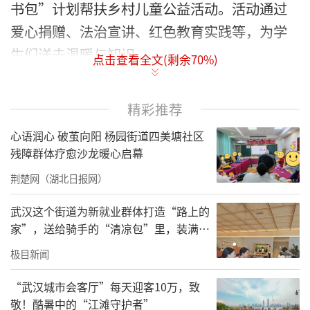
书包”计划帮扶乡村儿童公益活动。活动通过
爱心捐赠、法治宣讲、红色教育实践等，为学
生们送去温暖与知识。
点击查看全文(剩余
70
%)
精彩推荐
心语润心 破茧向阳 杨园街道四美塘社区
残障群体疗愈沙龙暖心启幕
荆楚网（湖北日报网）
武汉这个街道为新就业群体打造“路上的
家”，送给骑手的“清凉包”里，装满了
城市的善意与细节
极目新闻
“武汉城市会客厅”每天迎客10万，致
活动现场。通讯员供图
敬！酷暑中的“江滩守护者”