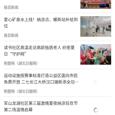
活动在捐赠仪式中拉开帷幕。此次捐赠的物资
极目新闻
均以“向阳花·蓝书包”品牌统一封装，包含
爱心矿泉水上线！纳凉点、暖新站补给到
了精心挑选的《星火燎原》《可爱的中国》等
位
爱国主义经典书籍和崭新的学习文具。
极目新闻
紧接着，涌泉开发区派出所青年民警化身“法
读书社区高温走访高龄独居老人 织密夏
治辅导员”，围绕交通安全及网络安全等主
日“守护网”
题，结合生动案例，为同学们带来了一堂法治
荆楚网（湖北日报网）
教育课。课程内容贴近学生实际，讲解风趣易
运动设施按赛事标准打造公益区面向市民
懂，有效提升了学生们的法律意识和自我保护
免费开放 二七长江大桥汉口端新添全功能
能力。
体育公园
荆楚网（湖北日报网）
活动的核心环节聚焦爱国主义教育，第一团总
军山龙湖社区第三届激情夏夜纳凉狂欢节
支团员青年代表黄瑜晨以“我爱我的祖国”为
第二场温情启幕
题，作了充满激情的主题讲座。“英雄故事分