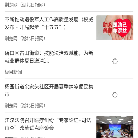
荆楚网（湖北日报网）
享会”上，一个个感人至深的红色故事，将革
命先辈的坚定信念与无私奉献精神娓娓道来。
不断推动退役军人工作高质量发展（权威
发布·开局起步“十五五”）
最后的“红色经典诵读”将气氛推向高潮，青
荆楚网（湖北日报网）
年与学生们共同朗诵《少年中国说》，充分展
现了新时代青少年的昂扬斗志。
硚口区古田街道：技能法治双赋能，为新
就业群体夏日送清凉
责任编辑：洪子舒
极目新闻
杨园街道余家头社区开展夏季纳凉便民集
市
荆楚网（湖北日报网）
江汉法院召开医疗纠纷“专家论证+司法
审查”改革试点座谈会