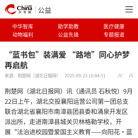
公益
中华智库
助学助教
医疗健康
动物福利
公益先锋
专题报道
“蓝书包”装满爱 “路地”同心护梦
再启航
来源：
荆楚网（湖北日报网）
2025-09-23 10:44:51
荆楚网（湖北日报网）讯（通讯员 石秋悦）9月
22日上午，湖北交投襄阳运营公司第一团总支
联合湖北省襄阳市南漳县团县委和涌泉开发区
派出所，走进南漳县城关贝林格勒学校，开
展“法治进校园暨爱国主义教育——向阳花·蓝