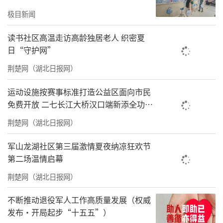
持公益为本、科普惠民、文化润心，以最纯粹
极目新闻
的初心，为孩子搭建走出教室、探索自然、品
读文化、开阔视野的实践平台。
读书社区高温走访高龄独居老人 织密夏
日“守护网”
研学途中，亲子家庭结伴游园探秘，孩子们睁
荆楚网（湖北日报网）
着好奇的双眼，俯身观察草木肌理、辨识花草
品类，跟着讲解认识动植物生长规律、了解生
运动设施按赛事标准打造公益区面向市民
态循环等自然科学知识。大家边走、边看、边
免费开放 二七长江大桥汉口端新添全功能
体育公园
学，在游玩中感知生态平衡、了解自然常识，
荆楚网（湖北日报网）
切身感受大自然的神奇与美好。丰富多彩的户
军山龙湖社区第三届激情夏夜纳凉狂欢节
外互动项目里，孩子们蹦跳嬉戏、动手实操，
第二场温情启幕
和妈妈携手协作、共同探索，在趣味游戏中消
荆楚网（湖北日报网）
化科学知识点。
不断推动退役军人工作高质量发展（权威
活动还融入丰富传统文化体验。在亲身体验
发布·开局起步“十五五”）