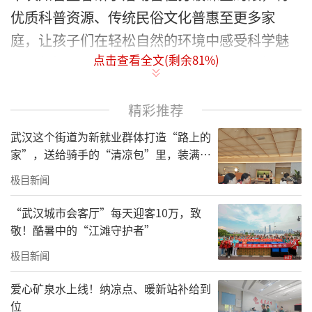
优质科普资源、传统民俗文化普惠至更多家
庭，让孩子们在轻松自然的环境中感受科学魅
点击查看全文(剩余
81
%)
力、体悟传统文化之美，尽享户外研学乐趣。
精彩推荐
武汉这个街道为新就业群体打造“路上的
家”，送给骑手的“清凉包”里，装满了
城市的善意与细节
极目新闻
“武汉城市会客厅”每天迎客10万，致
敬！酷暑中的“江滩守护者”
极目新闻
活动现场，家长与孩子们的一张张灿烂笑脸，
定格下本次活动温暖治愈的瞬间。本场活动坚
爱心矿泉水上线！纳凉点、暖新站补给到
位