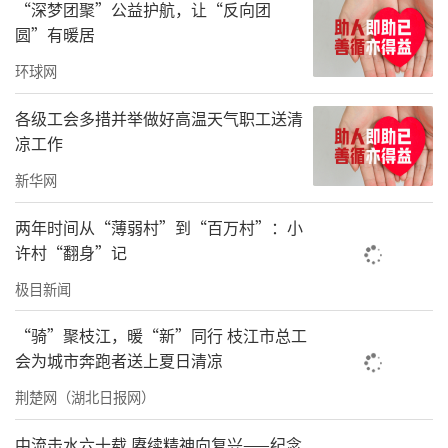
“深梦团聚”公益护航，让“反向团
圆”有暖居
环球网
各级工会多措并举做好高温天气职工送清
凉工作
新华网
两年时间从“薄弱村”到“百万村”：小
许村“翻身”记
极目新闻
“骑”聚枝江，暖“新”同行 枝江市总工
会为城市奔跑者送上夏日清凉
荆楚网（湖北日报网）
中流击水六十载 赓续精神向复兴——纪念