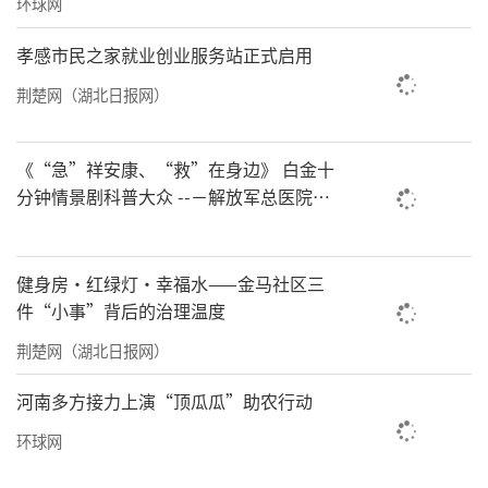
环球网
今年的“我和妈妈学科学”系列公益科普活
孝感市民之家就业创业服务站正式启用
动，将先后走进中国科学院油料作物研究所、
荆楚网（湖北日报网）
知音童谷、岚图汽车和华豆源，得到了科研单
位、企业和家庭的大力支持和积极响应。活动
《“急”祥安康、“救”在身边》 白金十
将持续发力，开展更多公益性、普惠性、趣味
分钟情景剧科普大众 --－解放军总医院首
都地区军队急救中心举办急救健康情景沉
性的科普实践与文化研学活动，让科学之光、
浸义诊活动
文化之韵，共同照亮更多孩子的成长之路。
健身房·红绿灯·幸福水——金马社区三
件“小事”背后的治理温度
责任编辑：洪子舒
荆楚网（湖北日报网）
河南多方接力上演“顶瓜瓜”助农行动
环球网