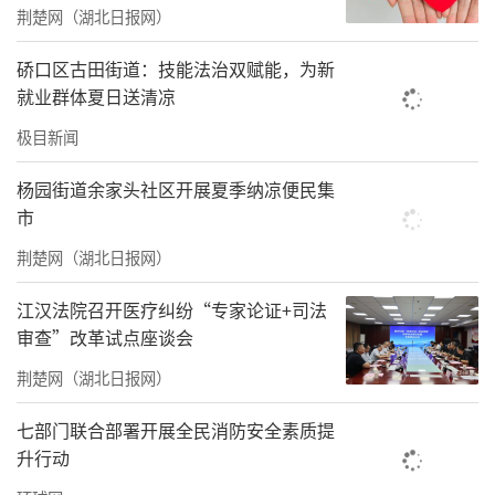
中，他们识脸谱，认行当，学戏曲；穿越千年
荆楚网（湖北日报网）
时光，与熊伯龙隔空对话，于历史长河里触摸
硚口区古田街道：技能法治双赋能，为新
智慧的温度；走进知音文化的发源地，了解传
就业群体夏日送清凉
统乐器的韵味，亲手体验古琴的雅韵。没有刻
极目新闻
板的书本教学，沉浸式的自然课堂与文化体验
相辅相成，孩子们在玩乐中观察、在体验中思
杨园街道余家头社区开展夏季纳凉便民集
市
考，潜移默化培养热爱自然、乐于探索、勇于
求知的科学精神，也在耳濡目染中加深对中华
荆楚网（湖北日报网）
优秀传统文化的认知与喜爱。
江汉法院召开医疗纠纷“专家论证+司法
审查”改革试点座谈会
活动以公益之心传科普之力，以自然之景育童
荆楚网（湖北日报网）
心之美，以传统文化润少年之志，让每一位孩
子都能平等享受优质科普与文化资源，真正实
七部门联合部署开展全民消防安全素质提
现科普惠民、公益暖心、文化润心、共育成
升行动
长。