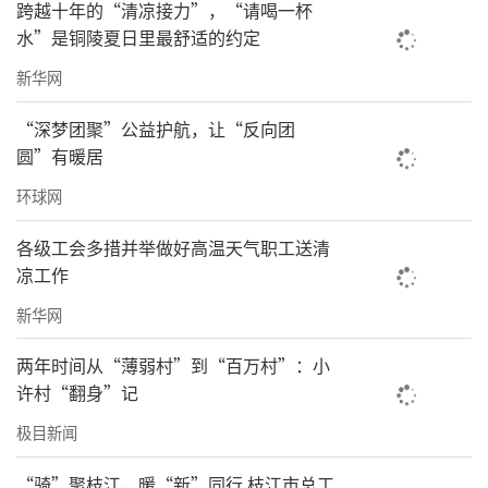
跨越十年的“清凉接力”，“请喝一杯
水”是铜陵夏日里最舒适的约定
新华网
“深梦团聚”公益护航，让“反向团
圆”有暖居
环球网
各级工会多措并举做好高温天气职工送清
凉工作
新华网
两年时间从“薄弱村”到“百万村”：小
许村“翻身”记
极目新闻
“骑”聚枝江，暖“新”同行 枝江市总工