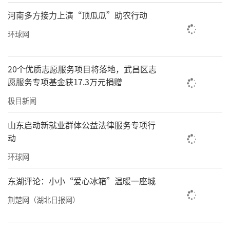
急安全教育进校园、进社区、进家庭最后一公
河南多方接力上演“顶瓜瓜”助农行动
里，以系统化公益实践夯实平安校园、平安四
环球网
川建设根基。
20个优质志愿服务项目将落地，武昌区志
责任编辑：于琪
愿服务专项基金获17.3万元捐赠
极目新闻
山东启动新就业群体公益法律服务专项行
动
环球网
东湖评论：小小“爱心冰箱”温暖一座城
荆楚网（湖北日报网）