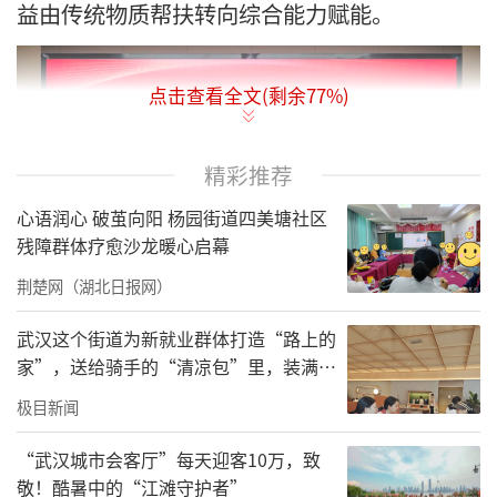
益由传统物质帮扶转向综合能力赋能。
点击查看全文(剩余
77
%)
精彩推荐
心语润心 破茧向阳 杨园街道四美塘社区
残障群体疗愈沙龙暖心启幕
荆楚网（湖北日报网）
武汉这个街道为新就业群体打造“路上的
家”，送给骑手的“清凉包”里，装满了
活动覆盖了爱心企业捐赠签约、专家聘
城市的善意与细节
极目新闻
任、爱心企业授牌，减灾兴川公益工程办公室
揭牌等多个环节。此外，嘉宾们还实地观摩了
“武汉城市会客厅”每天迎客10万，致
敬！酷暑中的“江滩守护者”
成都锦城学院院士工作站、应急急救标准化基