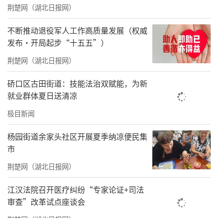
荆楚网（湖北日报网）
不断推动退役军人工作高质量发展（权威
启动仪式上，四川省教育基金会理事长重
发布·开局起步“十五五”）
点重申项目三大刚性原则：严守纯公益属性，
荆楚网（湖北日报网）
所有进校园宣讲、演练、物资帮扶一律免费；
硚口区古田街道：技能法治双赋能，为新
错峰开展活动，不干扰正常教学秩序；全流程
就业群体夏日送清凉
台账管理、信息公开、闭环绩效评价，筑牢合
极目新闻
规运行底线。现场还发布《平安校园和美社区
安全共建倡议书》，倡导构建学校、社区、家
杨园街道余家头社区开展夏季纳凉便民集
市
庭、企业四方安全共治格局。
荆楚网（湖北日报网）
据项目规划，该公益工程分三阶段五年推
进：前两年建成成都示范枢纽与百个校社示范
江汉法院召开医疗纠纷“专家论证+司法
审查”改革试点座谈会
点位；第三至四年布局川南、川东北、川西区