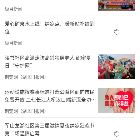
地，直观了解高校应急学科建设与实训体系，
极目新闻
并在水域开展高新区防汛救援综合演练，完整
爱心矿泉水上线！纳凉点、暖新站补给到
覆盖隐患排查、水域搜救、创伤救护、心肺复
位
苏、多方联动处置等实战科目，行业专家现场
极目新闻
复盘短板，提炼可全省复制的标准化处置流
读书社区高温走访高龄独居老人 织密夏
程。
日“守护网”
荆楚网（湖北日报网）
运动设施按赛事标准打造公益区面向市民
免费开放 二七长江大桥汉口端新添全功能
体育公园
荆楚网（湖北日报网）
军山龙湖社区第三届激情夏夜纳凉狂欢节
第二场温情启幕