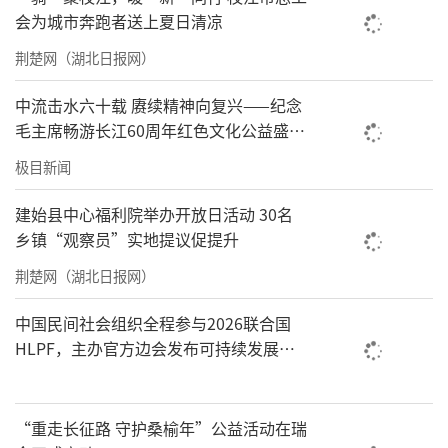
会为城市奔跑者送上夏日清凉
荆楚网（湖北日报网）
中流击水六十载 赓续精神向复兴——纪念
毛主席畅游长江60周年红色文化公益盛典
在武汉举办
极目新闻
建始县中心福利院举办开放日活动 30名
乡镇“观察员”实地提议促提升
荆楚网（湖北日报网）
中国民间社会组织全程参与2026联合国
HLPF，主办官方边会发布可持续发展标
准化中国方案
“重走长征路 守护桑榆年”公益活动在瑞