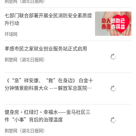
域站点，上线线上科普课堂实现全域辐射；第
荆楚网（湖北日报网）
五年形成成熟标准体系，向西南地区输出四川
七部门联合部署开展全民消防安全素质提
校社联动应急公益模式。
升行动
环球网
孝感市民之家就业创业服务站正式启用
荆楚网（湖北日报网）
《“急”祥安康、“救”在身边》 白金十
分钟情景剧科普大众 --－解放军总医院首
都地区军队急救中心举办急救健康情景沉
浸义诊活动
健身房·红绿灯·幸福水——金马社区三
件“小事”背后的治理温度
下一步，四川省教育基金会将在省教育厅
荆楚网（湖北日报网）
指导下，严格落实项目五年规划，持续打通应