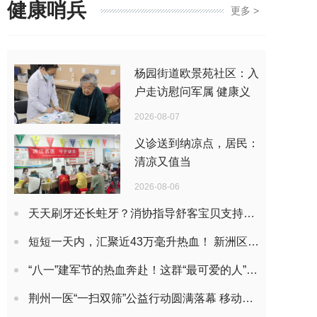
健康哨兵
更多 >
杨园街道欧景苑社区：入
户走访慰问军属 健康义
诊暖人心
2026-08-07
义诊送到纳凉点，居民：
清凉又值当
2026-08-06
天天刷牙还长蛀牙？消协指导舒客宝贝支持发布官方指南划重点：抗糖酸+科学含氟才是防蛀关键
短短一天内，汇聚近43万毫升热血！ 新洲区1755人共赴热血之约
“八一”建军节的热血奔赴！这群“最可爱的人”挽臂献血致敬荣光岁月
荆州一医“一扫双筛”公益行动圆满落幕 移动CT驶入社区，守护居民肺健康