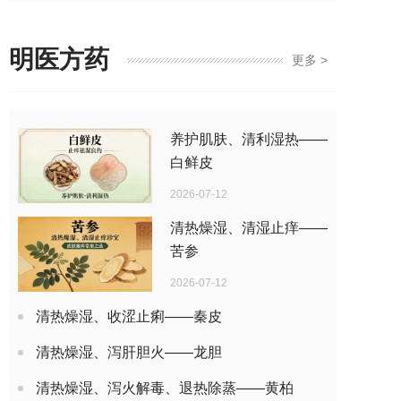
明医方药
更多 >
养护肌肤、清利湿热——
白鲜皮
2026-07-12
清热燥湿、清湿止痒——
苦参
2026-07-12
清热燥湿、收涩止痢——秦皮
清热燥湿、泻肝胆火——龙胆
清热燥湿、泻火解毒、退热除蒸——黄柏