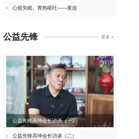
心烦失眠、胃热呕吐——黄连
公益先锋
更多 >
公益先锋高珅会长访谈（一）
公益先锋高珅会长访谈（二）