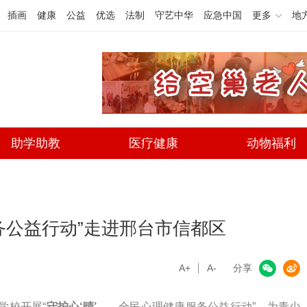
插画
健康
公益
优选
法制
守艺中华
应急中国
更多
地
助学助教
医疗健康
动物福利
服务公益行动”走进邢台市信都区
A+
微信
A-
微博
分享
学校开展“
守护心‘晴’
——全民心理健康服务公益行动”，为青少