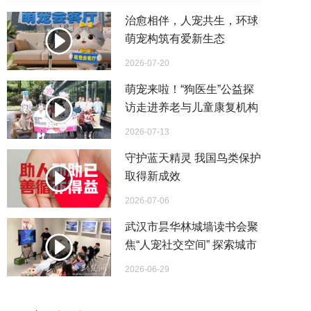
治愈相伴，人宠共生，环球
萌宠构筑有爱新生态
2026-07-20
萌宠来啦！“狗医生”公益探
访走进养老与儿童康复机构
萌宠陪伴助力心灵疗愈
2026-07-13
守护蓝天精灵 我国鸟类保护
取得新成效
2026-07-06
武汉市昙华林城墙读书会聚
焦“人宠社交空间” 探索城市
温情设计新路径
2026-06-29