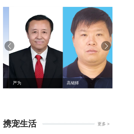
严为
高铭铎
何忠杰
携宠生活
更多 >