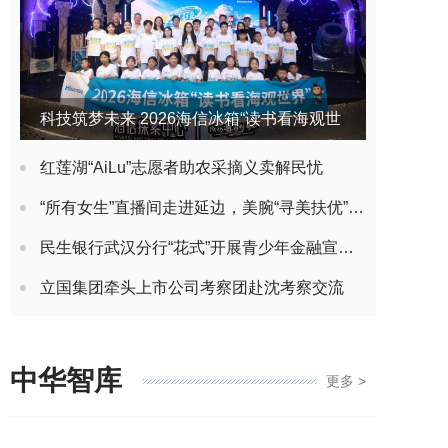
科技筑梦未来 2026海信冰箱“读书看海观世
界”公益夏令营开营
红莲湖“AiLu”志愿者助农采摘义卖解民忧
“所有女生”直播间走进延边，美腕“寻美扶优”赋农计划再启新篇
民生银行武汉分行“花式”开展青少年金融宣教 点亮暑期金融安全“护航灯”
立国集团牵头上市公司考察团赴沈考察交流
中华智库
更多 >