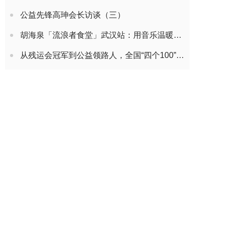
公益先锋高珅会长访谈（三）
胡海泉「流浪者食堂」武汉站：用音乐温暖城市守护者
从残运会冠军到公益领路人，全国“四个100”最美志愿者刘细谷，带领志愿团队15年帮扶6000余人次