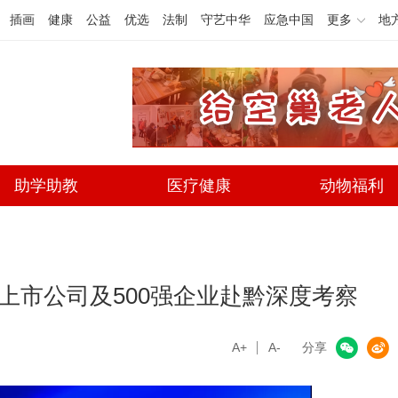
插画
健康
公益
优选
法制
守艺中华
应急中国
更多
地
助学助教
医疗健康
动物福利
家上市公司及500强企业赴黔深度考察
A+
微信
A-
微博
分享