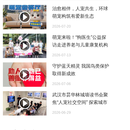
治愈相伴，人宠共生，环球
萌宠构筑有爱新生态
2026-07-20
萌宠来啦！“狗医生”公益探
访走进养老与儿童康复机构
萌宠陪伴助力心灵疗愈
2026-07-13
守护蓝天精灵 我国鸟类保护
取得新成效
2026-07-06
武汉市昙华林城墙读书会聚
焦“人宠社交空间” 探索城市
温情设计新路径
2026-06-29