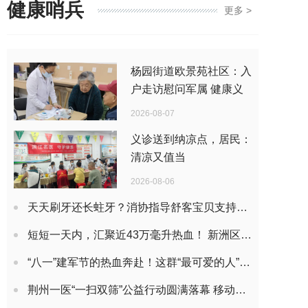
健康哨兵
更多 >
杨园街道欧景苑社区：入
户走访慰问军属 健康义
诊暖人心
2026-08-07
义诊送到纳凉点，居民：
清凉又值当
2026-08-06
天天刷牙还长蛀牙？消协指导舒客宝贝支持发布官方指南划重点：抗糖酸+科学含氟才是防蛀关键
短短一天内，汇聚近43万毫升热血！ 新洲区1755人共赴热血之约
“八一”建军节的热血奔赴！这群“最可爱的人”挽臂献血致敬荣光岁月
荆州一医“一扫双筛”公益行动圆满落幕 移动CT驶入社区，守护居民肺健康