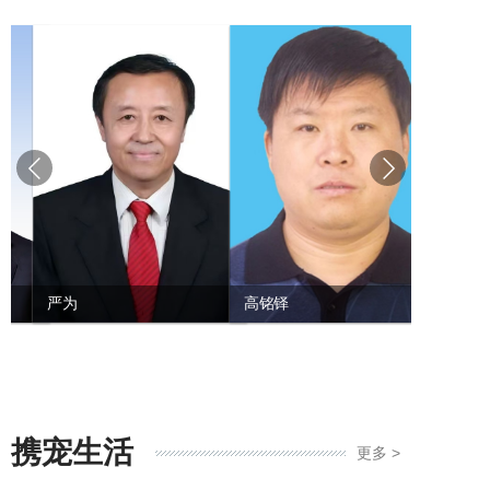
严为
高铭铎
何忠杰
携宠生活
更多 >