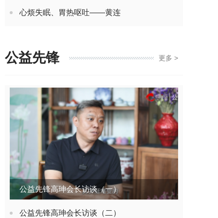
心烦失眠、胃热呕吐——黄连
公益先锋
更多 >
公益先锋高珅会长访谈（一）
公益先锋高珅会长访谈（二）