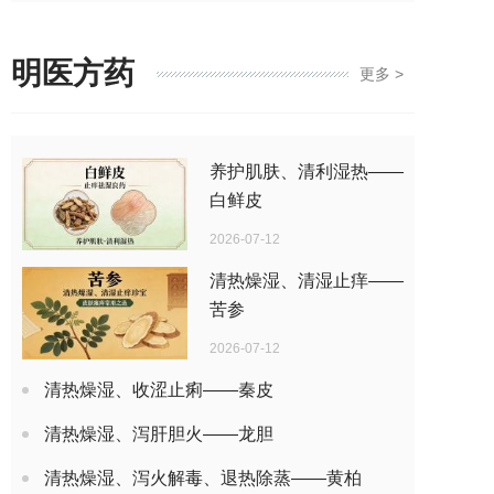
明医方药
更多 >
养护肌肤、清利湿热——
白鲜皮
2026-07-12
清热燥湿、清湿止痒——
苦参
2026-07-12
清热燥湿、收涩止痢——秦皮
清热燥湿、泻肝胆火——龙胆
清热燥湿、泻火解毒、退热除蒸——黄柏