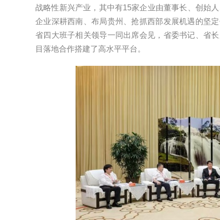
战略性新兴产业，其中有15家企业由董事长、创始人
企业深耕西南、布局贵州、抢抓西部发展机遇的坚定
省四大班子相关领导一同出席会见，省委书记、省长
目落地合作搭建了高水平平台。
周超凡
刘长利
李萍