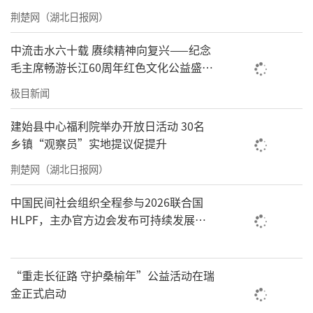
荆楚网（湖北日报网）
中流击水六十载 赓续精神向复兴——纪念
毛主席畅游长江60周年红色文化公益盛典
在武汉举办
极目新闻
建始县中心福利院举办开放日活动 30名
乡镇“观察员”实地提议促提升
荆楚网（湖北日报网）
中国民间社会组织全程参与2026联合国
HLPF，主办官方边会发布可持续发展标
准化中国方案
“重走长征路 守护桑榆年”公益活动在瑞
金正式启动