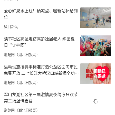
到自己身边，让自己的孩子和留守宝贝一起玩
爱心矿泉水上线！纳凉点、暖新站补给到
耍，让留守儿童更多的感受到家庭的温暖。当
位
时茵茵羡慕地说：“我也好想有妈妈接我放学
极目新闻
啊，可是我爸爸妈妈在外地打工，奶奶腿不
好，我都是邻居顺便带回家的。”
读书社区高温走访高龄独居老人 织密夏
日“守护网”
茵茵无意的话语，爱心妈妈们却记在了心底。
荆楚网（湖北日报网）
六一前，爱心妈妈们购买了节日礼物，守候在
学校门口，圆了孩子一个有妈妈接放学的小小
运动设施按赛事标准打造公益区面向市民
免费开放 二七长江大桥汉口端新添全功能
心愿。
体育公园
荆楚网（湖北日报网）
军山龙湖社区第三届激情夏夜纳凉狂欢节
第二场温情启幕
荆楚网（湖北日报网）