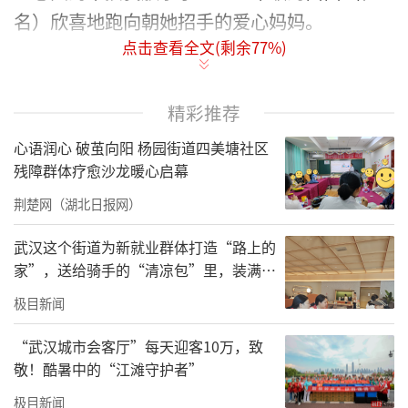
名）欣喜地跑向朝她招手的爱心妈妈。
点击查看全文(剩余
77
%)
精彩推荐
心语润心 破茧向阳 杨园街道四美塘社区
残障群体疗愈沙龙暖心启幕
荆楚网（湖北日报网）
武汉这个街道为新就业群体打造“路上的
家”，送给骑手的“清凉包”里，装满了
送上儿童节礼物。通讯员供图
城市的善意与细节
极目新闻
这次等候，缘于一次妈妈们和宝贝的聊天。军
“武汉城市会客厅”每天迎客10万，致
休一所的爱心妈妈们心系留守儿童，关注孩子
敬！酷暑中的“江滩守护者”
成长，她们利用自己的休息时间，把孩子们接
极目新闻