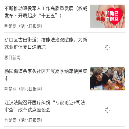
不断推动退役军人工作高质量发展（权威
发布·开局起步“十五五”）
荆楚网（湖北日报网）
了解孩子的生活状况。通讯员供图
硚口区古田街道：技能法治双赋能，为新
就业群体夏日送清凉
放学的路上，妈妈们和孩子们一路欢声笑语。
极目新闻
在轻松愉快的氛围里，爱心妈妈详细了解孩子
们的生活状况、学习情况和心理状态。在路过
杨园街道余家头社区开展夏季纳凉便民集
市
村口小河时，妈妈们细心叮嘱孩子们远离危险
水域、遵守交通规则，时刻牢记自我保护
荆楚网（湖北日报网）
在孩子们的家里，爱心妈妈们耐心地陪孩子们
江汉法院召开医疗纠纷“专家论证+司法
审查”改革试点座谈会
写作业，听孩子们讲自己的梦想，留守宝贝也
向爱心妈妈展示他们喂养的蚕，把漂亮的蚕茧
荆楚网（湖北日报网）