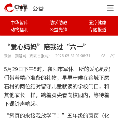
公益
中华智库
助学助教
医疗健康
动物福利
公益先锋
专题报道
“爱心妈妈”陪我过“六一”
来源：
荆楚网（湖北日报网）
2026-05-31 01:06:31
5月29日下午5时，襄阳市军休一所的爱心妈妈
们带着精心准备的礼物，早早守候在谷城下磨
石村的两位结对留守儿童就读的学校门口，和
其他家长一样，踮着脚尖看向校园内，等待着
下课铃声响起。
“您真的来接我放学了！”五年级的茵茵（化