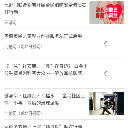
送给可爱的妈妈们。
七部门联合部署开展全民消防安全素质提
升行动
一场暖心相聚，一次真情陪伴。此次活动不仅
又加深了爱心妈妈与结对留守儿童的情谊，更
环球网
让孩子们真切体会到被关怀、被守护的幸福与
孝感市民之家就业创业服务站正式启用
温暖，让孩子度过了一个难忘的六一儿童节。
荆楚网（湖北日报网）
责任编辑：洪子舒
《“急”祥安康、“救”在身边》 白金十
分钟情景剧科普大众 --－解放军总医院首
都地区军队急救中心举办急救健康情景沉
浸义诊活动
健身房·红绿灯·幸福水——金马社区三
件“小事”背后的治理温度
荆楚网（湖北日报网）
河南多方接力上演“顶瓜瓜”助农行动