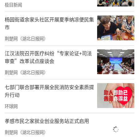
极目新闻
杨园街道余家头社区开展夏季纳凉便民集
市
荆楚网（湖北日报网）
精心装扮爱心送考主题车厢。通讯员供图
江汉法院召开医疗纠纷“专家论证+司法
审查”改革试点座谈会
荆楚网（湖北日报网）
七部门联合部署开展全民消防安全素质提
升行动
环球网
孝感市民之家就业创业服务站正式启用
华昌公司爱心送考车队。通讯员供图
荆楚网（湖北日报网）