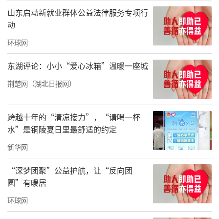
况，为考生排忧解难。
山东启动新就业群体公益法律服务专项行
动
考生报名须知：
环球网
1、征集对象：武汉市2026年高考考生（家庭住
址距考点较远、出行不便或有特殊需求者优
东湖评论：小小“爱心冰箱”温暖一座城
先）。
荆楚网（湖北日报网）
2、报名时间：即日起至6月4日（工作日周一至
跨越十年的“清凉接力”，“请喝一杯
周五8:30-17:00）。
水”是铜陵夏日里最舒适的约定
3、报名方式：电话报名：拨打华昌公司爱心送
新华网
考专线027-83991111；
“深梦团聚”公益护航，让“反向团
4、服务承诺：所有信息严格保密，专属司机对
圆”有暖居
接，全程免费、安全准时。
环球网
责任编辑：洪子舒