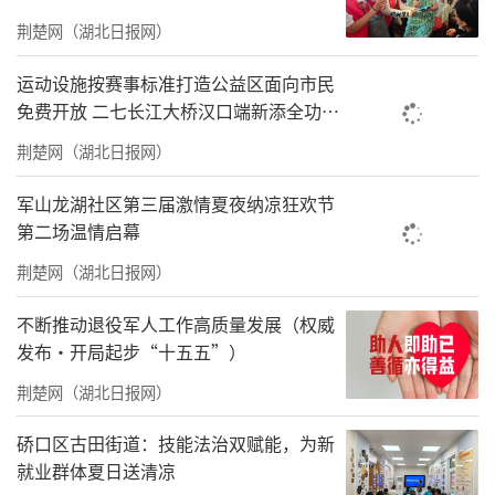
助考驿站”。车厢内布置印有“金榜题
荆楚网（湖北日报网）
名”“旗开得胜”“前程似锦”等字样的向日
运动设施按赛事标准打造公益区面向市民
葵挂件、祈福挂饰，张贴“情暖车厢”贴纸，
免费开放 二七长江大桥汉口端新添全功能
每一处细节都饱含对学子的美好祝愿。同时，
体育公园
荆楚网（湖北日报网）
车厢内全程保持整洁舒适、通风良好，舒缓考
生考前紧张情绪，让赴考之路充满温暖与力
军山龙湖社区第三届激情夏夜纳凉狂欢节
第二场温情启幕
量。
荆楚网（湖北日报网）
不断推动退役军人工作高质量发展（权威
发布·开局起步“十五五”）
荆楚网（湖北日报网）
硚口区古田街道：技能法治双赋能，为新
就业群体夏日送清凉