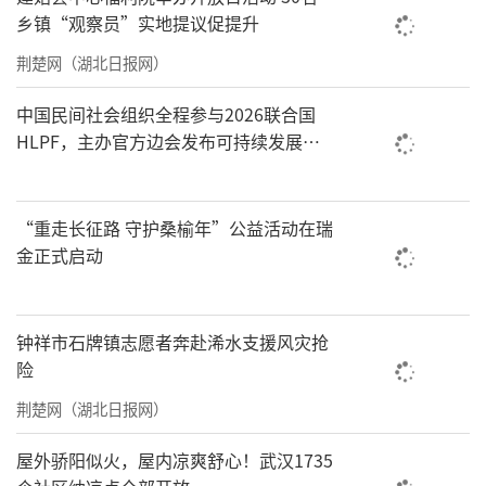
乡镇“观察员”实地提议促提升
荆楚网（湖北日报网）
中国民间社会组织全程参与2026联合国
HLPF，主办官方边会发布可持续发展标
准化中国方案
“重走长征路 守护桑榆年”公益活动在瑞
金正式启动
钟祥市石牌镇志愿者奔赴浠水支援风灾抢
险
荆楚网（湖北日报网）
屋外骄阳似火，屋内凉爽舒心！武汉1735