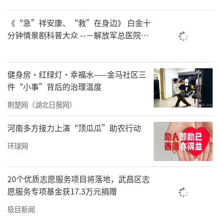
本次爱心送考服务全程免费，采用“一对一预
《“急”祥安康、“救”在身边》 白金十
约接送+巡游应急助考”双重保障模式。
分钟情景剧科普大众 --－解放军总医院首
都地区军队急救中心举办急救健康情景沉
专属预约服务：驾驶员提前1小时抵达约定地
浸义诊活动
点，考试结束前半小时在考场周边等候，全程
健身房·红绿灯·幸福水——金马社区三
闭环接送，确保考生准时赴考、安全返程。
件“小事”背后的治理温度
巡游应急服务：送考车辆贴有专属“爱心送
荆楚网（湖北日报网）
考”标识，高考期间在各考点周边流动值守，
河南多方接力上演“顶瓜瓜”助农行动
持有准考证的考生可随时招手免费乘车。
环球网
所有送考车辆均提前完成刹车、轮胎、空调等
全面安全检测，车况优良；每辆车配备“助考
20个优质志愿服务项目将落地，武昌区志
应急包”，内含创可贴、风油精、矿泉水、碘
愿服务专项基金获17.3万元捐赠
伏棒、一次性雨具等物资，全方位应对突发情
极目新闻