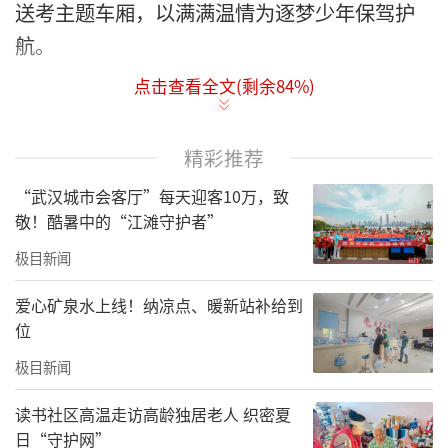
送考主题车厢，以满满温情为逐梦少年保驾护
航。
点击查看全文(剩余
84
%)
自2003年首次发起以来，华昌公司“爱心送
考”已坚守24载，累计服务超700名考生，成为
武汉高考季深入人心的文明名片与温暖印记。
精彩推荐
今年，华昌公司延续公益初心，集结“捉急小
“武汉城市会客厅”每天迎客10万，致
分队”“万青服务车队”“搭把手车队”“520
敬！酷暑中的“江滩守护者”
爱心车队”“微笑服务车队”5支金牌志愿车
极目新闻
队，由党员、劳模及50名经验丰富的优秀驾驶
爱心矿泉水上线！纳凉点、暖新站补给到
员组成送考队伍，用专业与责任为考生筑牢安
位
全赴考防线。
极目新闻
与往年不同，今年华昌公司创新升级服务体
读书社区高温走访高龄独居老人 织密夏
验，精心装扮爱心送考主题车厢，打造“移动
日“守护网”