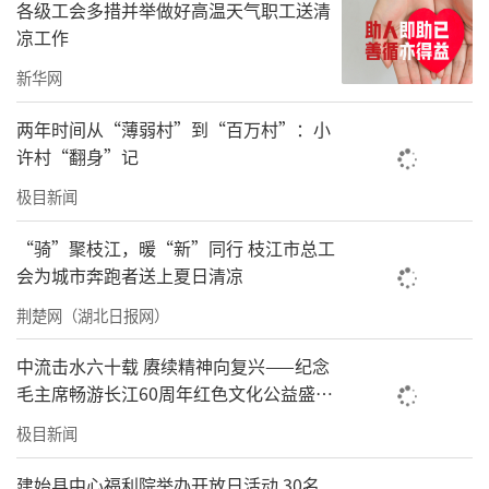
各级工会多措并举做好高温天气职工送清
凉工作
新华网
两年时间从“薄弱村”到“百万村”：小
许村“翻身”记
极目新闻
“骑”聚枝江，暖“新”同行 枝江市总工
会为城市奔跑者送上夏日清凉
荆楚网（湖北日报网）
中流击水六十载 赓续精神向复兴——纪念
毛主席畅游长江60周年红色文化公益盛典
在武汉举办
极目新闻
建始县中心福利院举办开放日活动 30名