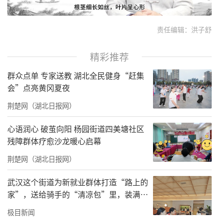
责任编辑：洪子舒
精彩推荐
群众点单 专家送教 湖北全民健身“赶集
会”点亮黄冈夏夜
荆楚网（湖北日报网）
心语润心 破茧向阳 杨园街道四美塘社区
残障群体疗愈沙龙暖心启幕
荆楚网（湖北日报网）
武汉这个街道为新就业群体打造“路上的
家”，送给骑手的“清凉包”里，装满了
城市的善意与细节
极目新闻