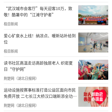
“武汉城市会客厅”每天迎客10万，致
敬！酷暑中的“江滩守护者”
极目新闻
爱心矿泉水上线！纳凉点、暖新站补给到
位
极目新闻
读书社区高温走访高龄独居老人 织密夏
日“守护网”
荆楚网（湖北日报网）
运动设施按赛事标准打造公益区面向市民
免费开放 二七长江大桥汉口端新添全功能
体育公园
荆楚网（湖北日报网）