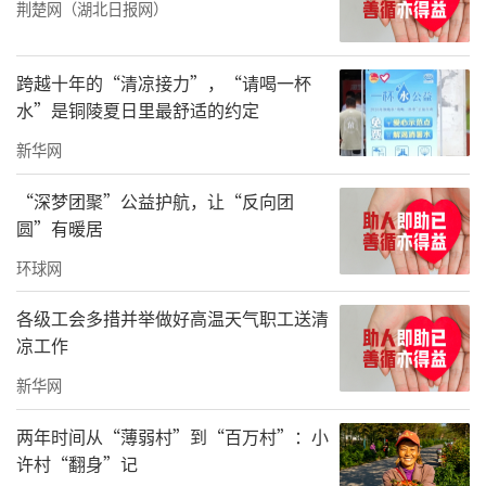
荆楚网（湖北日报网）
跨越十年的“清凉接力”，“请喝一杯
水”是铜陵夏日里最舒适的约定
新华网
“深梦团聚”公益护航，让“反向团
圆”有暖居
环球网
各级工会多措并举做好高温天气职工送清
凉工作
新华网
两年时间从“薄弱村”到“百万村”：小
许村“翻身”记