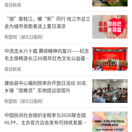
极目新闻
“骑”聚枝江，暖“新”同行 枝江市总工
会为城市奔跑者送上夏日清凉
荆楚网（湖北日报网）
中流击水六十载 赓续精神向复兴——纪念
毛主席畅游长江60周年红色文化公益盛典
在武汉举办
极目新闻
建始县中心福利院举办开放日活动 30名
乡镇“观察员”实地提议促提升
荆楚网（湖北日报网）
中国民间社会组织全程参与2026联合国
HLPF，主办官方边会发布可持续发展标
准化中国方案