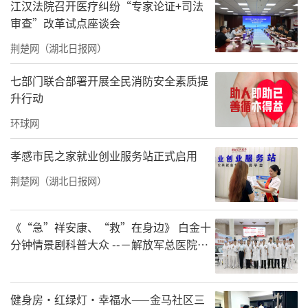
江汉法院召开医疗纠纷“专家论证+司法
审查”改革试点座谈会
荆楚网（湖北日报网）
七部门联合部署开展全民消防安全素质提
升行动
环球网
孝感市民之家就业创业服务站正式启用
荆楚网（湖北日报网）
《“急”祥安康、“救”在身边》 白金十
分钟情景剧科普大众 --－解放军总医院首
都地区军队急救中心举办急救健康情景沉
浸义诊活动
健身房·红绿灯·幸福水——金马社区三