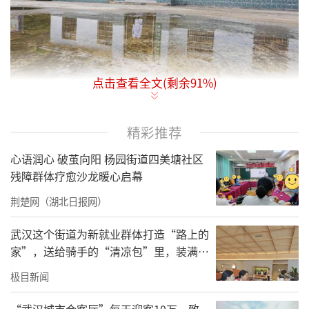
点击查看全文(剩余
91
%)
阳新“拐杖村医”尹传波坚守乡村20载，为村
精彩推荐
民提供诊疗服务。（通讯员 李航 摄）
心语润心 破茧向阳 杨园街道四美塘社区
残障群体疗愈沙龙暖心启幕
荆楚网（湖北日报网）
武汉这个街道为新就业群体打造“路上的
家”，送给骑手的“清凉包”里，装满了
城市的善意与细节
极目新闻
“武汉城市会客厅”每天迎客10万，致