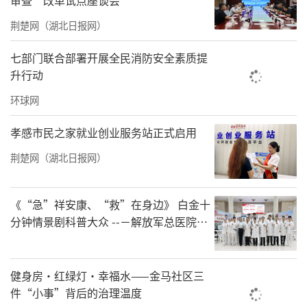
助无门。
荆楚网（湖北日报网）
“我走得慢，但我绝不会让乡亲们等太
七部门联合部署开展全民消防安全素质提
久。”这是尹传波常挂在嘴边的话。
升行动
一根拐杖、一个医药箱，成了尹传波行医路上
环球网
的标配。一年四季，他随叫随到。20年来，他
孝感市民之家就业创业服务站正式启用
磨坏20多根拐杖，接诊患者23000多人次，急诊
荆楚网（湖北日报网）
1800多人次，为村里建起1100多份健康档案。
令尹传波欣慰的是，过去20年间，因“小病
《“急”祥安康、“救”在身边》 白金十
挺、大病拖”而发生在他身上的悲剧再没有在
分钟情景剧科普大众 --－解放军总医院首
谷贞村上演。早年“一人红眼，半村感染”的
都地区军队急救中心举办急救健康情景沉
浸义诊活动
红眼病，如今也在当地绝迹。
健身房·红绿灯·幸福水——金马社区三
考上编制后，他选择继续留在村里
件“小事”背后的治理温度