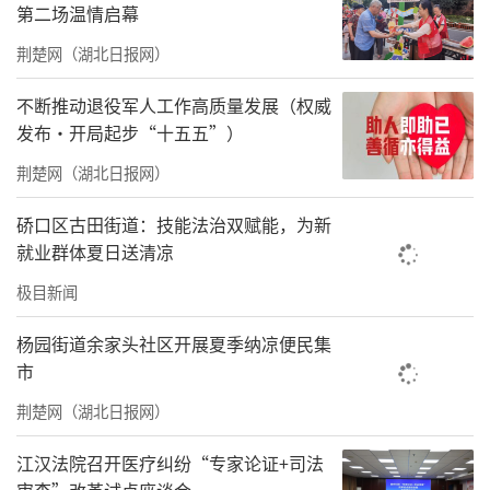
第二场温情启幕
卫校毕业后，他选择回村为乡亲们“撑伞”
荆楚网（湖北日报网）
尹传波10个月大时患上小儿麻痹症，因治疗不
不断推动退役军人工作高质量发展（权威
及时，右腿落下残疾，只能靠一根拐杖来支
发布·开局起步“十五五”）
撑。他体会过病痛缠身的无助，也亲眼见过乡
荆楚网（湖北日报网）
亲们因缺医少药，小病拖成大病、急病得不到
及时救治的无奈。
硚口区古田街道：技能法治双赋能，为新
就业群体夏日送清凉
“因为我淋过雨，所以更想帮乡亲们撑
极目新闻
伞。”2006年，从阳新县卫校毕业的尹传波，
放弃进县医院工作的机会，毅然回到家乡阳新
杨园街道余家头社区开展夏季纳凉便民集
市
县王英镇谷贞村。
荆楚网（湖北日报网）
谷贞村地处深山腹地，村落分散、山路崎岖，
江汉法院召开医疗纠纷“专家论证+司法
村里多是留守老人和儿童，突发疾病时往往求
审查”改革试点座谈会