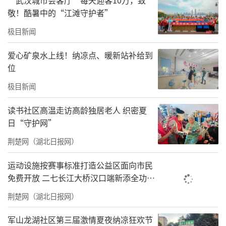
敬！酷暑中的“江滩守护者”
极目新闻
阳新“拐杖村医”尹传波坚守乡村20载，为村
爱心矿泉水上线！纳凉点、暖新站补给到
位
民提供诊疗服务。（通讯员 李航 摄）
极目新闻
“不是说你考上了事业编，咋又回来了呢？”6
读书社区高温走访高龄独居老人 织密夏
月初，阳新县王英镇卫生院送医下乡，附坝村
日“守护网”
村民一眼认出尹传波医生。
荆楚网（湖北日报网）
尹传波身患残疾、依靠拐杖坚守山村医疗岗
运动设施按赛事标准打造公益区面向市民
位，被乡亲们亲切地称为“拐杖村医”。20年
免费开放 二七长江大桥汉口端新添全功能
从医路上，尹传波作了三次抉择：第一次，回
体育公园
荆楚网（湖北日报网）
村当村医；第二次，考上编制后继续留在村里
服务；第三次，提升能力服务更多乡亲。
军山龙湖社区第三届激情夏夜纳凉狂欢节