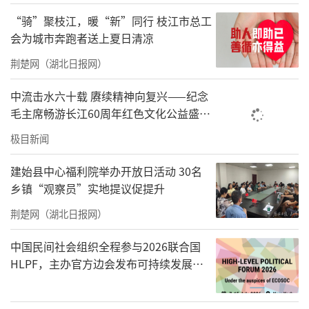
个行政村，有10个村面临1名村医服务2个村的
现象。人才缺口大、年龄老化、学历偏低、能
“骑”聚枝江，暖“新”同行 枝江市总工
会为城市奔跑者送上夏日清凉
力不足……乡村医疗人才队伍建设困难重重。
荆楚网（湖北日报网）
“我也会有老的一天。守护好乡亲们的健康，
中流击水六十载 赓续精神向复兴——纪念
不能只靠情怀。”尹传波说。
毛主席畅游长江60周年红色文化公益盛典
尹传波决定到镇卫生院工作，将工作重心放在
在武汉举办
极目新闻
基本公共卫生服务上，指导各村村医跟踪管
建始县中心福利院举办开放日活动 30名
理，倡导未病先防，有病早治。
乡镇“观察员”实地提议促提升
乡亲们发现，“拐杖村医”带着新理念、新模
荆楚网（湖北日报网）
式又回农村了。
中国民间社会组织全程参与2026联合国
几天前，尹传波到附坝村免费送诊，新增一项
HLPF，主办官方边会发布可持续发展标
准化中国方案
糖化血红蛋白检查。他把检查结果反馈给当地
村医，反复嘱咐：“你要定期监测重点对象的