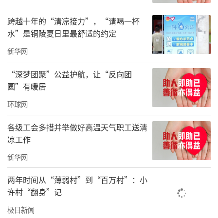
得知尹传波要去镇卫生院上班，村民们满是不
舍。由于新的村医一时没到位，他们担心在尹
跨越十年的“清凉接力”，“请喝一杯
传波走后没人来治病。
水”是铜陵夏日里最舒适的约定
新华网
“乡亲们需要我，我就不能走。”在阳新县、
王英镇的支持下，尹传波保留编制，继续留在
“深梦团聚”公益护航，让“反向团
圆”有暖居
村里服务村民,一干又是好几年。
环球网
坚守不能只靠情怀，他选择用新理念服务更多
人
各级工会多措并举做好高温天气职工送清
凉工作
去年发生的一件事，让尹传波坐不住了：谷保
新华网
村老村医石则炳因年龄等原因不得不退休，其
相关工作只能由添胜村村医石教德代管。
两年时间从“薄弱村”到“百万村”：小
许村“翻身”记
尹传波把全镇村医信息盘了又盘，发现全镇29
极目新闻