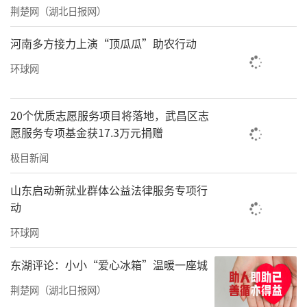
荆楚网（湖北日报网）
“一直有人劝我，自己的年龄越来越大，当村
医辛苦还不赚钱，别干了。”尹传波说，他的
河南多方接力上演“顶瓜瓜”助农行动
村医之路一度动摇过。
环球网
近年来，湖北加快推动“赤脚村医队
伍”向“专业化村医队伍”转型，推进“县管
20个优质志愿服务项目将落地，武昌区志
愿服务专项基金获17.3万元捐赠
乡用、乡聘村用”改革政策落地。同时，出台
待遇保障、晋升通道等相关政策，补强基层医
极目新闻
疗卫生岗位。
山东启动新就业群体公益法律服务专项行
动
2021年，湖北面向基层医疗卫生机构在岗不在
编人员和乡村医生，开展基层医疗卫生专业技
环球网
术人员专项公开招聘。尹传波顺利考取王英镇
东湖评论：小小“爱心冰箱”温暖一座城
卫生院的事业编制，端上了“铁饭碗”。
荆楚网（湖北日报网）