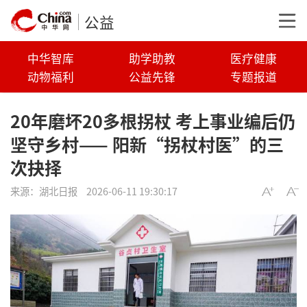
公益
中华智库
助学助教
医疗健康
动物福利
公益先锋
专题报道
20年磨坏20多根拐杖 考上事业编后仍
坚守乡村—— 阳新“拐杖村医”的三
次抉择
来源：
湖北日报
2026-06-11 19:30:17