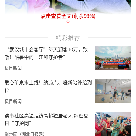
点击查看全文(剩余
93
%)
精彩推荐
“武汉城市会客厅”每天迎客10万，致
敬！酷暑中的“江滩守护者”
极目新闻
爱心矿泉水上线！纳凉点、暖新站补给到
位
极目新闻
拼版照片：上图为2004年拍摄的霍娟在长治市
读书社区高温走访高龄独居老人 织密夏
日“守护网”
潞州区启明星智障儿童托养中心为一名儿童喂
荆楚网（湖北日报网）