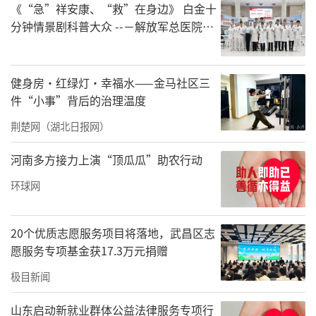
《“急”祥安康、“救”在身边》 白金十
社会各界的关注和支持，也坚定了她继续为这
分钟情景剧科普大众 --－解放军总医院首
些特殊儿童遮风挡雨的信心。
都地区军队急救中心举办急救健康情景沉
浸义诊活动
智力残疾儿童往往心智成长缓慢，生活难
健身房·红绿灯·幸福水——金马社区三
以自理，这些“长不大的孩子”更需要呵护、
件“小事”背后的治理温度
陪伴和包容。托养中心成立之初，不仅缺乏资
荆楚网（湖北日报网）
金和老师，也没有成熟经验可以借鉴，霍娟索
河南多方接力上演“顶瓜瓜”助农行动
性把家安在了中心，一步步教孩子们洗脸、穿
环球网
衣、上厕所……这些孩子即便经历成百上千次
重复，可能仍难以掌握基本的自理能力。虽然
20个优质志愿服务项目将落地，武昌区志
很少收到积极反馈，霍娟并没有气馁，“当听
愿服务专项基金获17.3万元捐赠
到孩子们喊出一声声‘霍妈妈’的时候，所有
极目新闻
付出都值得。”
山东启动新就业群体公益法律服务专项行