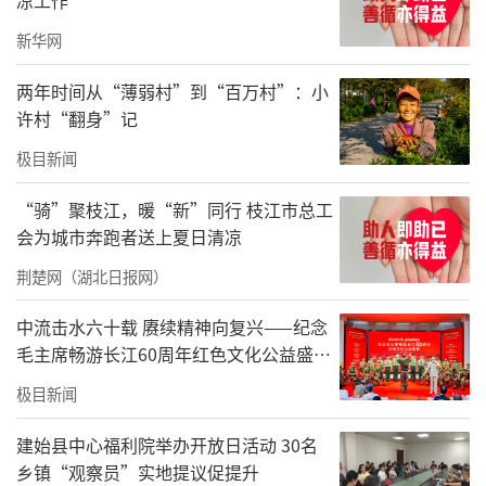
新华网
两年时间从“薄弱村”到“百万村”：小
许村“翻身”记
极目新闻
“骑”聚枝江，暖“新”同行 枝江市总工
会为城市奔跑者送上夏日清凉
荆楚网（湖北日报网）
中流击水六十载 赓续精神向复兴——纪念
毛主席畅游长江60周年红色文化公益盛典
在武汉举办
极目新闻
建始县中心福利院举办开放日活动 30名
乡镇“观察员”实地提议促提升