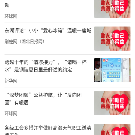
2025年，霍娟被评为“全国残疾人工作先
动
进个人”。
环球网
二十六年光阴流转，一份初心从未改变。
东湖评论：小小“爱心冰箱”温暖一座城
从满头青丝到两鬓微霜，霍娟累计帮助智力残
荆楚网（湖北日报网）
疾儿童200余人接受康复训练。虽然机构运营存
在种种困难，霍娟依然保持乐观：“只要还能
跨越十年的“清凉接力”，“请喝一杯
坚持下去，我就会一直守护他们”，她也希望
水”是铜陵夏日里最舒适的约定
更多人能参与进来，让这些孩子们在阳光下快
新华网
乐成长。
“深梦团聚”公益护航，让“反向团
圆”有暖居
环球网
各级工会多措并举做好高温天气职工送清
凉工作