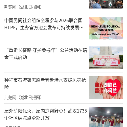
荆楚网（湖北日报网）
霍娟肖像（5月15日摄）。新华社记者 杨晨光
中国民间社会组织全程参与2026联合国
HLPF，主办官方边会发布可持续发展标
摄
准化中国方案
“重走长征路 守护桑榆年”公益活动在瑞
金正式启动
钟祥市石牌镇志愿者奔赴浠水支援风灾抢
险
荆楚网（湖北日报网）
屋外骄阳似火，屋内凉爽舒心！武汉1735
个社区纳凉点全部开放
在长治市潞州区启明星智障儿童托养中心，霍