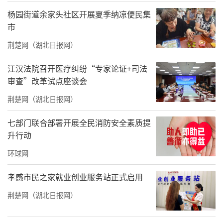
子康复训练的过程中，霍娟接触到许多像曾经
杨园街道余家头社区开展夏季纳凉便民集
的她一样无助的家长，为了给更多智力残疾儿
市
童提供一个适合成长的环境，她萌生了创办一
荆楚网（湖北日报网）
所特殊幼儿园的想法。2000年，她从学校辞
职，创办了长治市首家智障儿童托养机构——启
江汉法院召开医疗纠纷“专家论证+司法
审查”改革试点座谈会
明星智障儿童托养中心。
荆楚网（湖北日报网）
在山西省长治市潞州区太行东街，一处毫
不起眼的农家小院，却是30个智力残疾儿童的
七部门联合部署开展全民消防安全素质提
升行动
温馨港湾。他们多来自一户多残家庭、离异家
环球网
庭，因此霍娟设定了较低的收费标准，针对困
难家庭甚至并不收费。自成立以来，托养中心
孝感市民之家就业创业服务站正式启用
多次搬迁，只为给孩子们提供更好的生长环
荆楚网（湖北日报网）
境。为了维持机构正常运转和孩子们生活所
需，霍娟奔走联络爱心企业和公益组织。来自