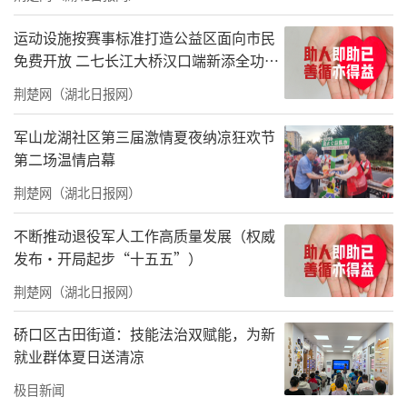
饭（资料照片，受访者供图）；下图为2026年5
月14日拍摄的霍娟在长治市潞州区启明星智障
运动设施按赛事标准打造公益区面向市民
儿童托养中心为一名儿童喂饭（新华社记者杨
免费开放 二七长江大桥汉口端新添全功能
体育公园
晨光摄）。新华社发
荆楚网（湖北日报网）
1973年出生的霍娟，曾是山西省长治市潞
军山龙湖社区第三届激情夏夜纳凉狂欢节
第二场温情启幕
州区的一名小学教师。1998年，当她还沉浸在
初为人母的喜悦中时，突然被告知仅9个月大的
荆楚网（湖北日报网）
儿子确诊唐氏综合征。霍娟的人生轨迹被彻底
不断推动退役军人工作高质量发展（权威
改写，从此踏上一条漫长的守护之路。
发布·开局起步“十五五”）
突如其来的噩耗并未击碎一位母亲的坚
荆楚网（湖北日报网）
韧，霍娟四处寻医问药，查阅图书资料，学习
硚口区古田街道：技能法治双赋能，为新
康复训练技能。白天，她是70多个孩子的班主
就业群体夏日送清凉
任；晚上，她是儿子的康复训练师。在陪同儿
极目新闻