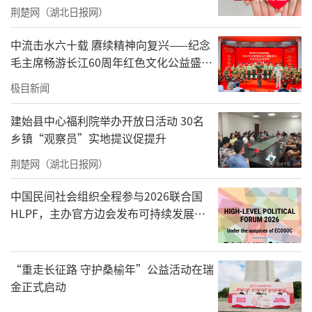
荆楚网（湖北日报网）
中流击水六十载 赓续精神向复兴——纪念
毛主席畅游长江60周年红色文化公益盛典
在武汉举办
极目新闻
建始县中心福利院举办开放日活动 30名
乡镇“观察员”实地提议促提升
荆楚网（湖北日报网）
中国民间社会组织全程参与2026联合国
HLPF，主办官方边会发布可持续发展标
准化中国方案
“重走长征路 守护桑榆年”公益活动在瑞
金正式启动