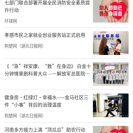
七部门联合部署开展全民消防安全素质提
升行动
环球网
孝感市民之家就业创业服务站正式启用
荆楚网（湖北日报网）
《“急”祥安康、“救”在身边》 白金十
分钟情景剧科普大众 --－解放军总医院首
都地区军队急救中心举办急救健康情景沉
浸义诊活动
健身房·红绿灯·幸福水——金马社区三
件“小事”背后的治理温度
荆楚网（湖北日报网）
河南多方接力上演“顶瓜瓜”助农行动