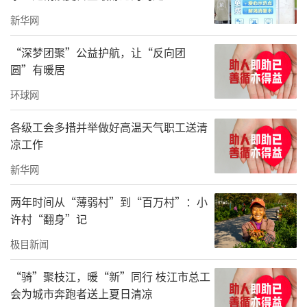
新华网
“深梦团聚”公益护航，让“反向团
圆”有暖居
环球网
各级工会多措并举做好高温天气职工送清
凉工作
新华网
两年时间从“薄弱村”到“百万村”：小
许村“翻身”记
极目新闻
“骑”聚枝江，暖“新”同行 枝江市总工
会为城市奔跑者送上夏日清凉