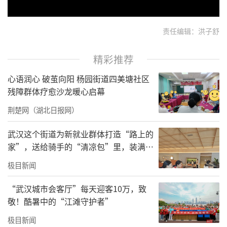
责任编辑：洪子舒
精彩推荐
心语润心 破茧向阳 杨园街道四美塘社区
残障群体疗愈沙龙暖心启幕
荆楚网（湖北日报网）
武汉这个街道为新就业群体打造“路上的
家”，送给骑手的“清凉包”里，装满了
城市的善意与细节
极目新闻
“武汉城市会客厅”每天迎客10万，致
敬！酷暑中的“江滩守护者”
极目新闻