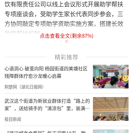
饮有限责任公司以线上会议形式开展助学帮扶
专项座谈会，受助学生家长代表同步参会，三
方协同敲定专项助学资助实施方案，搭建长效
助学帮扶机制。
点击查看全文(剩余
87
%)
本次助学项目由深圳市大甲共创餐饮有限
责任公司发起捐赠，依托北京市众安公益基金
精彩推荐
会专业慈善执行能力，联合隰县本地教育服务
心语润心 破茧向阳 杨园街道四美塘社区
单位落地实施。项目面向隰县5名家庭经济困难
残障群体疗愈沙龙暖心启幕
学生开展长期资助，资助标准为每生每学年
荆楚网（湖北日报网）
3000元，分学期发放，持续为学子提供学习、
武汉这个街道为新就业群体打造“路上的
生活开支补贴。
家”，送给骑手的“清凉包”里，装满了
城市的善意与细节
座谈会由北京市众安公益基金会秘书长姚
极目新闻
炎彬主持开场。会上，基金会详细介绍本次助
“武汉城市会客厅”每天迎客10万，致