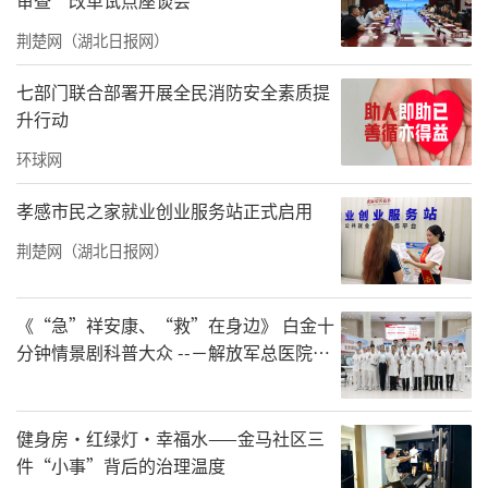
定助学款项完整拨付时间节点，同步组建常态
荆楚网（湖北日报网）
化线上对接渠道。明确由北京市众安公益基金
七部门联合部署开展全民消防安全素质提
会作为统筹主体，联动隰县教育教学综合服务
升行动
中心、资助企业、学生家长四方实时沟通，打
环球网
通补助发放进度同步、突发情况上报、困难诉
求反馈的高效沟通通道，保障助学工作有序、
孝感市民之家就业创业服务站正式启用
透明推进。这次公益助学活动是深圳市大甲共
荆楚网（湖北日报网）
创餐饮有限责任公司公益模式的一次全新升
级。项目创新搭建起“企业出资赋能、专业基
《“急”祥安康、“救”在身边》 白金十
金会规范执行、地方教育单位精准落地”的立
分钟情景剧科普大众 --－解放军总医院首
都地区军队急救中心举办急救健康情景沉
体化、规范化公益帮扶体系，打破了单一公益
浸义诊活动
帮扶的局限，让助学帮扶更专业、透明、长
健身房·红绿灯·幸福水——金马社区三
效。
件“小事”背后的治理温度