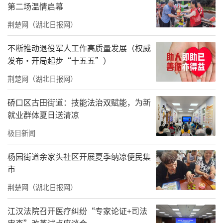
第二场温情启幕
守梅现场分享企业公益初心。企业表示，深耕
荆楚网（湖北日报网）
餐饮行业的同时始终牢记社会责任，希望以定
向助学的实际行动，减轻山区困难家庭经济负
不断推动退役军人工作高质量发展（权威
担，守护青少年求学之路；未来也将持续规划
发布·开局起步“十五五”）
常态化公益行动，持续关注县域青少年成长与
荆楚网（湖北日报网）
教育帮扶事业。
硚口区古田街道：技能法治双赋能，为新
数位受助家长代表依次线上发言，坦诚讲
就业群体夏日送清凉
述家中经济困难现状与孩子求学路上的现实压
极目新闻
力，对企业与基金会送来的帮扶关怀深表感
杨园街道余家头社区开展夏季纳凉便民集
谢，坦言专项助学金能够有效缓解学费、日常
市
生活开销带来的压力，让孩子可以无后顾之忧
荆楚网（湖北日报网）
专注学习。
江汉法院召开医疗纠纷“专家论证+司法
针对项目落地关键事宜，三方现场协商敲
审查”改革试点座谈会