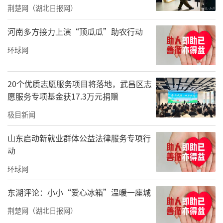
荆楚网（湖北日报网）
据了解，深圳市大甲共创餐饮有限责任公
司的公益之路由来已久，企业负责人苏其昌、
河南多方接力上演“顶瓜瓜”助农行动
苏英、苏珍三姐弟自幼历经清贫岁月，深知生
环球网
活不易、求学之难，始终秉持“能拉一把，就
拉一把”的朴素初心默默深耕餐饮事业及公
20个优质志愿服务项目将落地，武昌区志
益。此前，团队曾奔赴贵州黔东南州剑河县开
愿服务专项基金获17.3万元捐赠
展“筑梦深山·星光同行”助学活动，为50名
极目新闻
山区困境学生捐赠数万元助学金及学习物资；
山东启动新就业群体公益法律服务专项行
同时连续多年常态化帮扶深圳市龙岗区社会福
动
利中心，暖心陪伴照料近300名孤残儿童，多年
环球网
来以平凡善举持续守护困境少年成长。
东湖评论：小小“爱心冰箱”温暖一座城
荆楚网（湖北日报网）