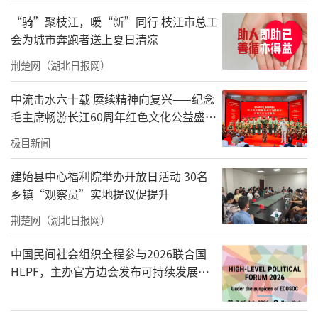
“骑”聚枝江，暖“新”同行 枝江市总工
责任编辑：于琪
会为城市奔跑者送上夏日清凉
荆楚网（湖北日报网）
中流击水六十载 赓续精神向复兴——纪念
毛主席畅游长江60周年红色文化公益盛典
在武汉举办
极目新闻
建始县中心福利院举办开放日活动 30名
乡镇“观察员”实地提议促提升
荆楚网（湖北日报网）
中国民间社会组织全程参与2026联合国
HLPF，主办官方边会发布可持续发展标
准化中国方案