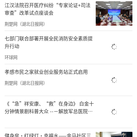
送给可爱的妈妈们。
江汉法院召开医疗纠纷“专家论证+司法
审查”改革试点座谈会
一场暖心相聚，一次真情陪伴。此次活动不仅
又加深了爱心妈妈与结对留守儿童的情谊，更
荆楚网（湖北日报网）
让孩子们真切体会到被关怀、被守护的幸福与
七部门联合部署开展全民消防安全素质提
温暖，让孩子度过了一个难忘的六一儿童节。
升行动
环球网
责任编辑：洪子舒
孝感市民之家就业创业服务站正式启用
荆楚网（湖北日报网）
《“急”祥安康、“救”在身边》 白金十
分钟情景剧科普大众 --－解放军总医院首
都地区军队急救中心举办急救健康情景沉
浸义诊活动
健身房·红绿灯·幸福水——金马社区三