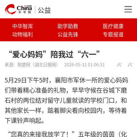
公益
中华智库
助学助教
医疗健康
动物福利
公益先锋
专题报道
“爱心妈妈”陪我过“六一”
来源：
荆楚网（湖北日报网）
2026-05-31 01:06:31
5月29日下午5时，襄阳市军休一所的爱心妈妈
们带着精心准备的礼物，早早守候在谷城下磨
石村的两位结对留守儿童就读的学校门口，和
其他家长一样，踮着脚尖看向校园内，等待着
下课铃声响起。
“您真的来接我放学了！”五年级的茵茵（化