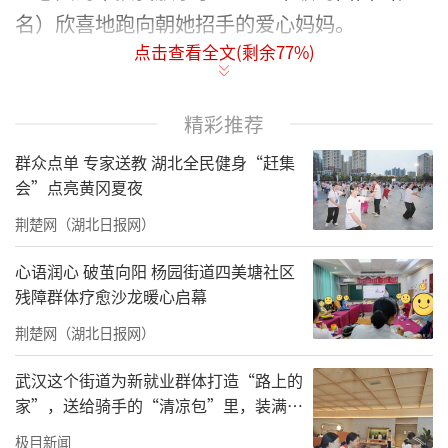
名）欣喜地跑向朝她招手的爱心妈妈。
点击查看全文(剩余
77
%)
精彩推荐
群众点单 专家送教 湖北全民健身“赶集
会”点亮黄冈夏夜
荆楚网（湖北日报网）
心语润心 破茧向阳 杨园街道四美塘社区
残障群体疗愈沙龙暖心启幕
送上儿童节礼物。通讯员供图
荆楚网（湖北日报网）
这次等候，缘于一次妈妈们和宝贝的聊天。军
武汉这个街道为新就业群体打造“路上的
休一所的爱心妈妈们心系留守儿童，关注孩子
家”，送给骑手的“清凉包”里，装满了
成长，她们利用自己的休息时间，把孩子们接
城市的善意与细节
极目新闻