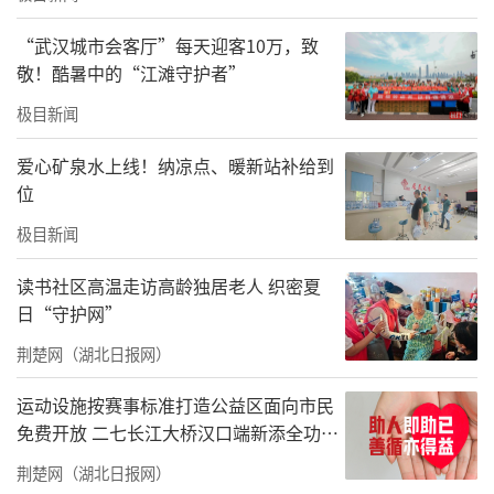
到自己身边，让自己的孩子和留守宝贝一起玩
“武汉城市会客厅”每天迎客10万，致
耍，让留守儿童更多的感受到家庭的温暖。当
敬！酷暑中的“江滩守护者”
时茵茵羡慕地说：“我也好想有妈妈接我放学
极目新闻
啊，可是我爸爸妈妈在外地打工，奶奶腿不
好，我都是邻居顺便带回家的。”
爱心矿泉水上线！纳凉点、暖新站补给到
位
茵茵无意的话语，爱心妈妈们却记在了心底。
极目新闻
六一前，爱心妈妈们购买了节日礼物，守候在
学校门口，圆了孩子一个有妈妈接放学的小小
读书社区高温走访高龄独居老人 织密夏
日“守护网”
心愿。
荆楚网（湖北日报网）
运动设施按赛事标准打造公益区面向市民
免费开放 二七长江大桥汉口端新添全功能
体育公园
荆楚网（湖北日报网）