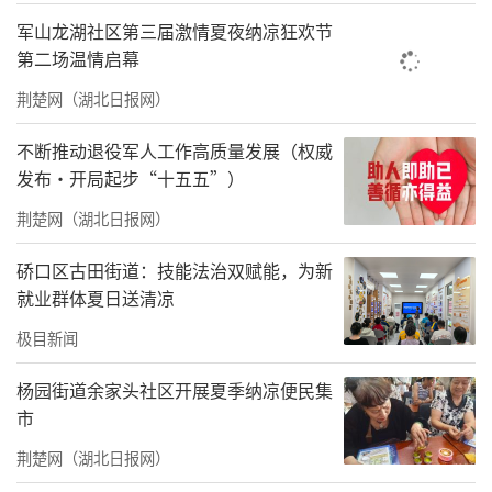
军山龙湖社区第三届激情夏夜纳凉狂欢节
第二场温情启幕
荆楚网（湖北日报网）
了解孩子的生活状况。通讯员供图
不断推动退役军人工作高质量发展（权威
发布·开局起步“十五五”）
放学的路上，妈妈们和孩子们一路欢声笑语。
荆楚网（湖北日报网）
在轻松愉快的氛围里，爱心妈妈详细了解孩子
们的生活状况、学习情况和心理状态。在路过
硚口区古田街道：技能法治双赋能，为新
就业群体夏日送清凉
村口小河时，妈妈们细心叮嘱孩子们远离危险
水域、遵守交通规则，时刻牢记自我保护
极目新闻
在孩子们的家里，爱心妈妈们耐心地陪孩子们
杨园街道余家头社区开展夏季纳凉便民集
市
写作业，听孩子们讲自己的梦想，留守宝贝也
向爱心妈妈展示他们喂养的蚕，把漂亮的蚕茧
荆楚网（湖北日报网）