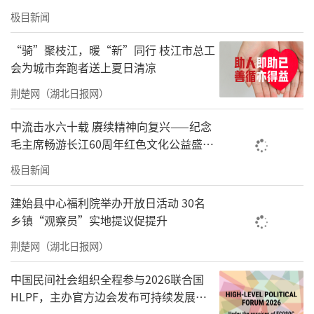
极目新闻
“骑”聚枝江，暖“新”同行 枝江市总工
会为城市奔跑者送上夏日清凉
荆楚网（湖北日报网）
中流击水六十载 赓续精神向复兴——纪念
毛主席畅游长江60周年红色文化公益盛典
在武汉举办
极目新闻
建始县中心福利院举办开放日活动 30名
乡镇“观察员”实地提议促提升
荆楚网（湖北日报网）
中国民间社会组织全程参与2026联合国
HLPF，主办官方边会发布可持续发展标
准化中国方案