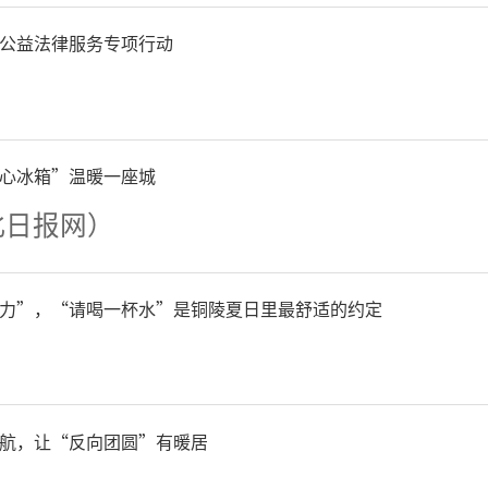
公益法律服务专项行动
心冰箱”温暖一座城
北日报网）
昌公司爱心送考车队。通讯员
力”，“请喝一杯水”是铜陵夏日里最舒适的约定
送考服务全程免费，采用“
游应急助考”双重保障模式。
航，让“反向团圆”有暖居