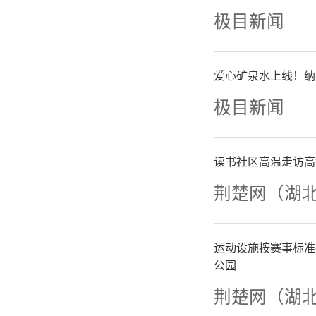
考”已坚
极目新闻
武汉高考
爱心矿泉水上线！纳
年，华昌
极目新闻
队”“万
读书社区高温走访高
心车队”
荆楚网（湖
由党员、
运动设施按赛事标准
送考队伍
公园
荆楚网（湖
线。