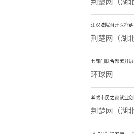
考之路充
荆楚网（湖
江汉法院召开医疗纠
荆楚网（湖
七部门联合部署开展
环球网
孝感市民之家就业创
荆楚网（湖
《“急”祥安康、“