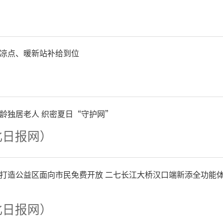
守24载，累计服务超700名
季深入人心的文明名片与温
凉点、暖新站补给到位
公司延续公益初心，集结“
青服务车队”“搭把手车队”“
龄独居老人 织密夏日“守护网”
“微笑服务车队”5支金牌志
北日报网）
劳模及50名经验丰富的优秀
打造公益区面向市民免费开放 二七长江大桥汉口端新添全功能
，用专业与责任为考生筑牢
北日报网）