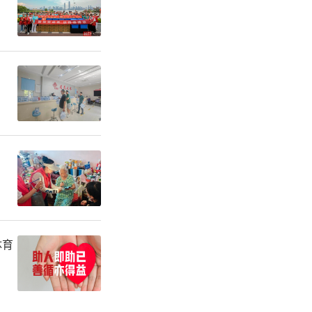
考生，成为
暖印记。今
捉急小分
520爱
愿车队，
驾驶员组成
体育
安全赴考防