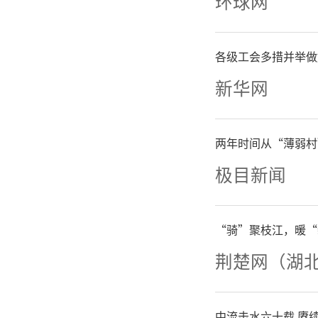
环球网
专属预约
各级工会多措并举做
点，考试
新华网
环接送，
两年时间从“薄弱村
巡游应急
极目新闻
考”标识
“骑”聚枝江，暖“
有准考证
荆楚网（湖
所有送考
中流击水六十载 赓