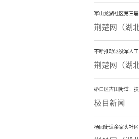
军山龙湖社区第三届
与往年不
荆楚网（湖
精心装扮
站”。车
不断推动退役军人工
荆楚网（湖
胜”“前
饰，张贴
硚口区古田街道：技
极目新闻
对学子的
舒适、通
杨园街道余家头社区