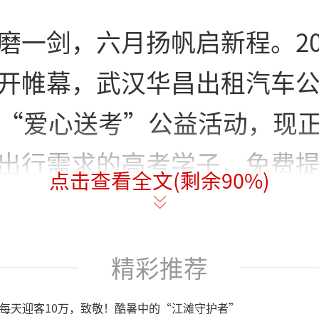
磨一剑，六月扬帆启新程。20
开帷幕，武汉华昌出租汽车
启“爱心送考”公益活动，现
出行需求的高考学子，免费
点击查看全文(剩余
90
%)
送考服务，更精心打造爱心
满温情为逐梦少年保驾护航
精彩推荐
3年首次发起以来，华昌公司“
每天迎客10万，致敬！酷暑中的“江滩守护者”