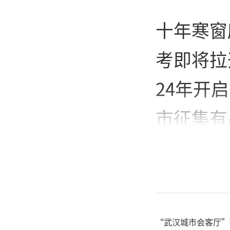
十年寒窗
考即将拉
24年开
市征集有
点”专属
厢，以满
自200
“武汉城市会客厅”