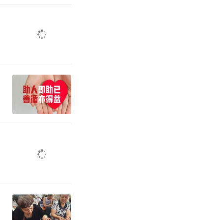
服务体验，
移动助考驿
“旗开得
件、祈福挂
细节都饱含
程保持整洁
情绪，让赴