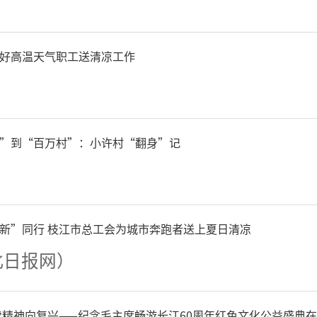
服务：驾驶员提前1小时抵达
好高温天气职工送清凉工作
结束前半小时在考场周边等
确保考生准时赴考、安全返
”到“百万村”：小许村“翻身”记
服务：送考车辆贴有专属“
，高考期间在各考点周边流
新”同行 枝江市总工会为城市奔跑者送上夏日清凉
的考生可随时招手免费乘车
北日报网）
车辆均提前完成刹车、轮胎
续精神向复兴——纪念毛主席畅游长江60周年红色文化公益盛典