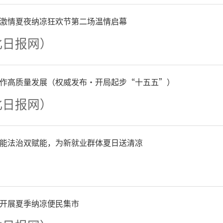
激情夏夜纳凉狂欢节第二场温情启幕
同，今年华昌公司创新升级
北日报网）
爱心送考主题车厢，打造“
厢内布置印有“金榜题名”
作高质量发展（权威发布·开局起步“十五五”）
北日报网）
程似锦”等字样的向日葵挂
“情暖车厢”贴纸，每一处
能法治双赋能，为新就业群体夏日送清凉
美好祝愿。同时，车厢内全
风良好，舒缓考生考前紧张
开展夏季纳凉便民集市