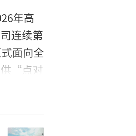
26年高
公司连续第
正式面向全
提供“点对
送考主题车
。
爱心送