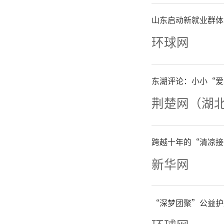
山东启动新就业群体
环球网
东湖评论：小小“爱
荆楚网（湖
华
跨越十年的“清凉接
新华网
本次爱心
接送+巡
“深梦团聚”公益护