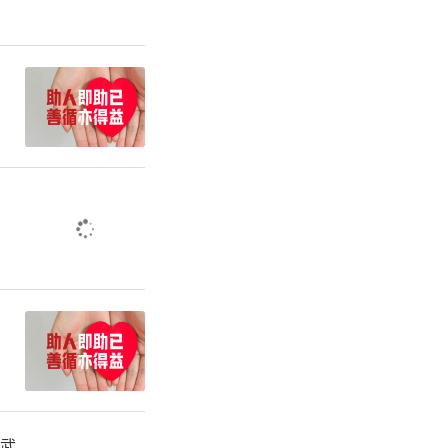
约定地
候，全程闭
程。
爱心送
动值守，持
。
、空调等全
在武