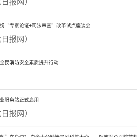
满温暖与力量。
北日报网）
纷“专家论证+司法审查”改革试点座谈会
北日报网）
全民消防安全素质提升行动
业服务站正式启用
北日报网）
救”在身边》 白金十分钟情景剧科普大众 --－解放军总医院首