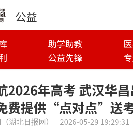
公益
库
助学助教
医
利
公益先锋
专
航2026年高考 武汉华
免费提供“点对点”送
网（湖北日报网）
2026-05-29 19:29:31