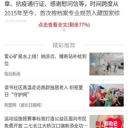
章、抗疫通行证、感谢慰问信等，时间跨度从
2015年至今，首次按档案专业规范入藏国家综
合档案馆。
点击查看全文(剩余
77
%)
武汉长江救援志愿队是一支由冬泳爱好者在
2010年自发成立的公益志愿队伍，2015年正式
精彩推荐
注册。十余年来，队员们坚守长江、汉江两江
爱心矿泉水上线！纳凉点、暖新站补给到
四岸，累计挽救上千条生命。2014年，长江救
位
援队队员陈忠贵为救落水青年不幸牺牲，用生
极目新闻
命诠释了“用生命守望生命”的志愿精神。此
读书社区高温走访高龄独居老人 织密夏
后，救援队获得从中央到地方各级党委、政府
日“守护网”
的高度肯定，也收获了社会各界的赞誉。
荆楚网（湖北日报网）
运动设施按赛事标准打造公益区面向市民
免费开放 二七长江大桥汉口端新添全功能