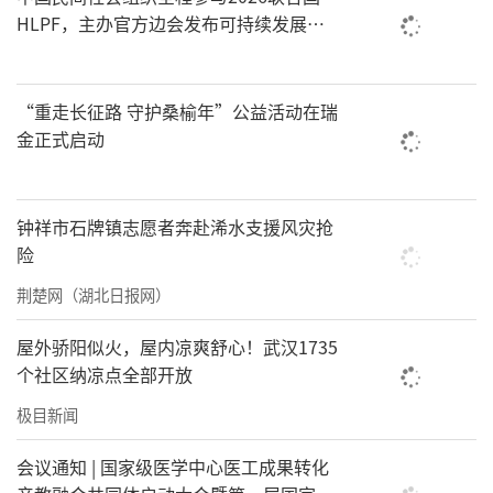
HLPF，主办官方边会发布可持续发展标
准化中国方案
“重走长征路 守护桑榆年”公益活动在瑞
金正式启动
钟祥市石牌镇志愿者奔赴浠水支援风灾抢
险
荆楚网（湖北日报网）
屋外骄阳似火，屋内凉爽舒心！武汉1735
个社区纳凉点全部开放
极目新闻
会议通知 | 国家级医学中心医工成果转化