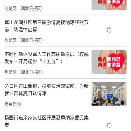
体育公园
荆楚网（湖北日报网）
军山龙湖社区第三届激情夏夜纳凉狂欢节
第二场温情启幕
荆楚网（湖北日报网）
不断推动退役军人工作高质量发展（权威
发布·开局起步“十五五”）
荆楚网（湖北日报网）
捐献仪式上，救援队总队长张建民表示：“档
硚口区古田街道：技能法治双赋能，为新
案是岁月见证，更是精神传承。感谢档案馆悉
就业群体夏日送清凉
心收纳、永久珍藏志愿记忆，我们将不忘初
极目新闻
心、坚守江岸，继续守护江城平安，让长江救
援志愿精神代代相传、发扬光大。”
杨园街道余家头社区开展夏季纳凉便民集
市