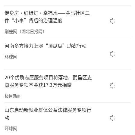
浸义诊活动
实物档案不仅是一部民间救援组织的成长史，
健身房·红绿灯·幸福水——金马社区三
更是一份武汉城市精神的可贵样本。
件“小事”背后的治理温度
荆楚网（湖北日报网）
河南多方接力上演“顶瓜瓜”助农行动
环球网
20个优质志愿服务项目将落地，武昌区志
愿服务专项基金获17.3万元捐赠
极目新闻
山东启动新就业群体公益法律服务专项行
动
环球网