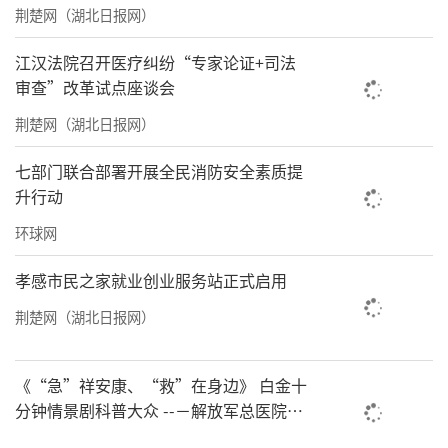
荆楚网（湖北日报网）
江汉法院召开医疗纠纷“专家论证+司法
审查”改革试点座谈会
荆楚网（湖北日报网）
七部门联合部署开展全民消防安全素质提
升行动
环球网
此次捐献的61件档案中，集体荣誉36件、个人
孝感市民之家就业创业服务站正式启用
荣誉25件，涵盖了“时代楷模”“武汉市模范
荆楚网（湖北日报网）
市民群体”“湖北省工人先锋号”“荆楚楷模
·最美应急人”等重要表彰的证书、奖章，以
《“急”祥安康、“救”在身边》 白金十
及抗洪抗疫期间的专用通行证、感谢信，还有
分钟情景剧科普大众 --－解放军总医院首
都地区军队急救中心举办急救健康情景沉
记录救援历程的书籍、画册和影像资料。这些