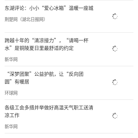
东湖评论：小小“爱心冰箱”温暖一座城
荆楚网（湖北日报网）
跨越十年的“清凉接力”，“请喝一杯
水”是铜陵夏日里最舒适的约定
新华网
武昌区档案馆负责人表示，这批档案丰富了馆
“深梦团聚”公益护航，让“反向团
藏特色档案资源。下一步将对其进行专业整
圆”有暖居
理、数字化保护和编研开发，并适时举办专题
环球网
展览，让公众近距离感受救援队员们不计生
各级工会多措并举做好高温天气职工送清
死、不求回报的赤子之心，让志愿精神在江城
凉工作
代代相传。
新华网
责任编辑：洪子舒