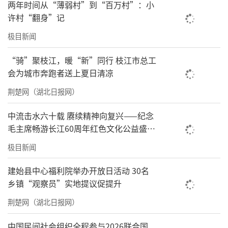
两年时间从“薄弱村”到“百万村”：小
许村“翻身”记
极目新闻
“骑”聚枝江，暖“新”同行 枝江市总工
会为城市奔跑者送上夏日清凉
荆楚网（湖北日报网）
中流击水六十载 赓续精神向复兴——纪念
毛主席畅游长江60周年红色文化公益盛典
在武汉举办
极目新闻
建始县中心福利院举办开放日活动 30名
乡镇“观察员”实地提议促提升
荆楚网（湖北日报网）
中国民间社会组织全程参与2026联合国