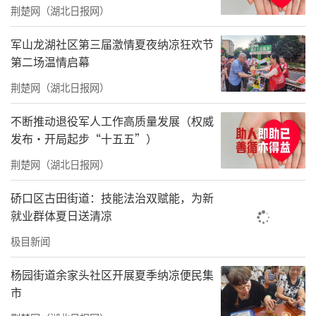
体育公园
荆楚网（湖北日报网）
赴玉树。“女生加油计划”在三江之源——玉树
全面启动，项目首批将覆盖玉树藏族自治州18
军山龙湖社区第三届激情夏夜纳凉狂欢节
第二场温情启幕
所中学，预计发放14408份“小丫包”，并将持
续开展“小丫课堂”，培育本地化的“小丫姐
荆楚网（湖北日报网）
姐”队伍。
不断推动退役军人工作高质量发展（权威
发布·开局起步“十五五”）
4月20日上午，项目在玉树藏族自治州称多县第
荆楚网（湖北日报网）
一民族中学举行了落地启动仪式。玉树州委常
委、宣传部部长、教育工委书记武良桃，州政
硚口区古田街道：技能法治双赋能，为新
协副主席昂格来，州政协原副主席邵春鹏，称
就业群体夏日送清凉
多县政协主席丁增才仁，县委副书记卢枫，县
极目新闻
委常委、县总工会主席格来卓玛出席仪式，州
杨园街道余家头社区开展夏季纳凉便民集
妇联副主席李玉兰主持仪式。
市
启动仪式上，中国社会福利基金会爱小丫基金