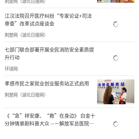
荆楚网（湖北日报网）
总干事张茹玮分享了项目初心：从四川大凉山
江汉法院召开医疗纠纷“专家论证+司法
到青海三江源，十余载坚守，只为让偏远地区
审查”改革试点座谈会
的女孩们有尊严、从容地度过青春期。未来，
荆楚网（湖北日报网）
项目将继续以“小丫包+小丫课堂”的成熟模
七部门联合部署开展全民消防安全素质提
式，从身体健康、心理成长、社会适应三个维
升行动
度，为女童提供系统化陪伴教育，同时持续壮
环球网
大本地化小丫姐姐队伍，让关爱扎根高原、长
效延续。
孝感市民之家就业创业服务站正式启用
荆楚网（湖北日报网）
《“急”祥安康、“救”在身边》 白金十
分钟情景剧科普大众 --－解放军总医院首
都地区军队急救中心举办急救健康情景沉
浸义诊活动