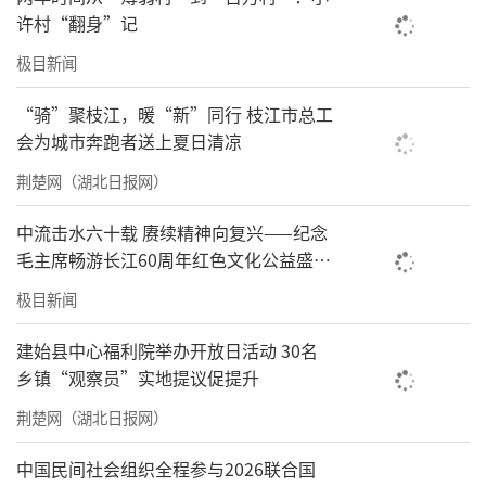
许村“翻身”记
极目新闻
“骑”聚枝江，暖“新”同行 枝江市总工
会为城市奔跑者送上夏日清凉
荆楚网（湖北日报网）
中流击水六十载 赓续精神向复兴——纪念
毛主席畅游长江60周年红色文化公益盛典
在武汉举办
极目新闻
建始县中心福利院举办开放日活动 30名
乡镇“观察员”实地提议促提升
荆楚网（湖北日报网）
中国民间社会组织全程参与2026联合国