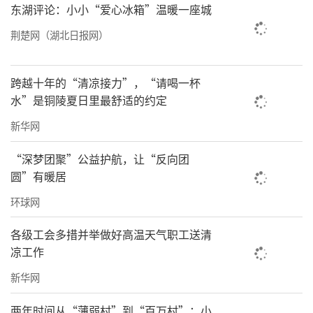
东湖评论：小小“爱心冰箱”温暖一座城
荆楚网（湖北日报网）
跨越十年的“清凉接力”，“请喝一杯
水”是铜陵夏日里最舒适的约定
新华网
“深梦团聚”公益护航，让“反向团
圆”有暖居
环球网
未来，爱小丫将持续深耕，联动更多爱心力
量，与青海更多需要关爱的女孩们站在一起，
各级工会多措并举做好高温天气职工送清
凉工作
用专业和温度，陪伴她们自信、健康、勇敢地
长大。
新华网
两年时间从“薄弱村”到“百万村”：小
责任编辑：洪子舒