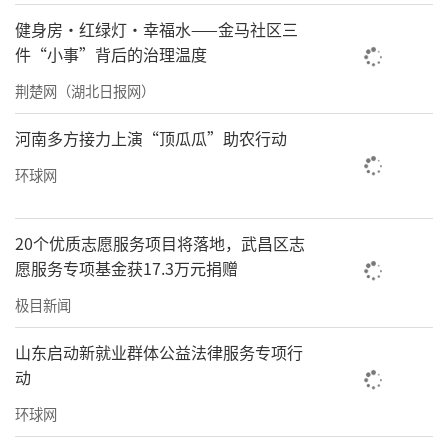
健身房·红绿灯·幸福水——金马社区三
件“小事”背后的治理温度
荆楚网（湖北日报网）
河南多方接力上演“顶瓜瓜”助农行动
活动现场，嘉宾为女生代表们发放了“小丫
环球网
包”。包里装有棉质内衣裤、卫生巾、内衣
皂、发箍、发圈以及知识漫画卡，每一件物品
20个优质志愿服务项目将落地，武昌区志
都经过精心挑选，既实用，也传递着“你值得
愿服务专项基金获17.3万元捐赠
被好好对待”的信念。随后，爱小丫基金教研
极目新闻
主管姚欣瑜为在场女生开启了第一堂“小丫课
堂”（示范课），从身体变化到自我保护，从
山东启动新就业群体公益法律服务专项行
动
青春期困惑到自信建立，帮助女孩们用科学的
认知推开“成长”这扇门。
环球网