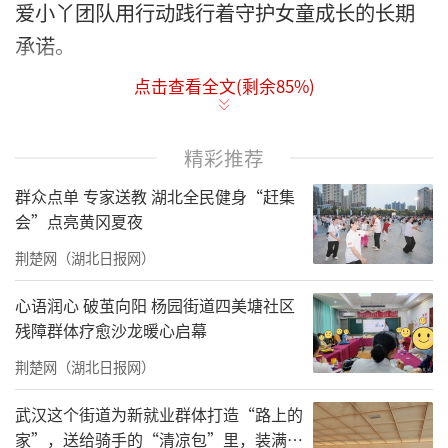
爱小丫团队用行动践行着守护女童成长的长期
承诺。
点击查看全文(剩余
85
%)
西宁聚力｜赋能“小丫姐姐” 让陪伴更专业
4月16日至18日，中国社会福利基金会爱小丫基
精彩推荐
金在青海西宁举办西北片区“小丫姐姐”集中
群众点单 专家送教 湖北全民健身“赶集
基础培训，来自西北各地的女童服务志愿者齐
会”点亮黄冈夏夜
聚一堂，聚焦“女生加油计划”“女生扶持计
荆楚网（湖北日报网）
划”项目优质执行，全面提升专业服务能力。
心语润心 破茧向阳 杨园街道四美塘社区
残障群体疗愈沙龙暖心启幕
荆楚网（湖北日报网）
武汉这个街道为新就业群体打造“路上的
家”，送给骑手的“清凉包”里，装满了