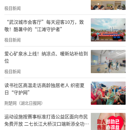
城市的善意与细节
极目新闻
“武汉城市会客厅”每天迎客10万，致
敬！酷暑中的“江滩守护者”
极目新闻
随着“女生加油计划”在西北地区的深入推
爱心矿泉水上线！纳凉点、暖新站补给到
进，将有越来越多的“小丫姐姐”走进学校、
位
走入社区，成为女孩们信赖的陪伴者。如何科
极目新闻
学地开展“小丫课堂”，如何回应女孩在成长
中的困惑与情绪，成为培训的重点内容。此次
读书社区高温走访高龄独居老人 织密夏
培训也为当地培育本土化、专业化的“小丫姐
日“守护网”
姐”队伍打下坚实基础。
荆楚网（湖北日报网）
玉树启航｜女生加油计划落地 覆盖18所中学
运动设施按赛事标准打造公益区面向市民
免费开放 二七长江大桥汉口端新添全功能
4月18日下午，培训刚一结束，爱小丫团队便奔