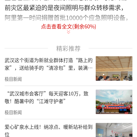
前灾区最紧迫的是夜间照明与群众转移需求，
阿里第一时间捐赠首批10000个应急照明设备，
点击查看全文(剩余
60
%)
如充电灯、手电筒等物资正紧急调拨发出，预
计明早抵达。同时，菜鸟应急物流负责人郑菲
已第一时间赶往南宁，协调阿里集团资源在当
精彩推荐
地参与救灾。
武汉这个街道为新就业群体打造“路上的
家”，送给骑手的“清凉包”里，装满了
同时，阿里巴巴公益平台及公益宝贝商家
城市的善意与细节
极目新闻
携手壹基金启动救灾响应。7月6日晚，由阿里
巴巴公益及公益宝贝爱心商家支持的首批2500
“武汉城市会客厅”每天迎客10万，致
敬！酷暑中的“江滩守护者”
份应急食品已发车驰援灾区。
极目新闻
爱心矿泉水上线！纳凉点、暖新站补给到
位