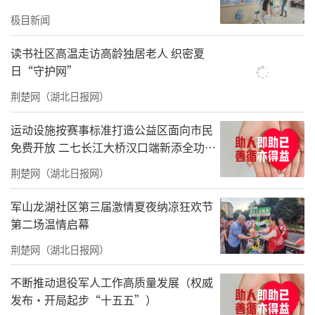
极目新闻
读书社区高温走访高龄独居老人 织密夏
日“守护网”
荆楚网（湖北日报网）
运动设施按赛事标准打造公益区面向市民
免费开放 二七长江大桥汉口端新添全功能
体育公园
荆楚网（湖北日报网）
阿里巴巴表示，将密切关注南宁、贵港受
灾情况，就近协调灾区最短路径内的仓储、车
军山龙湖社区第三届激情夏夜纳凉狂欢节
第二场温情启幕
辆、物资，支持灾区做好基本生活救助，愿灾
区人民平安。
荆楚网（湖北日报网）
不断推动退役军人工作高质量发展（权威
发布·开局起步“十五五”）