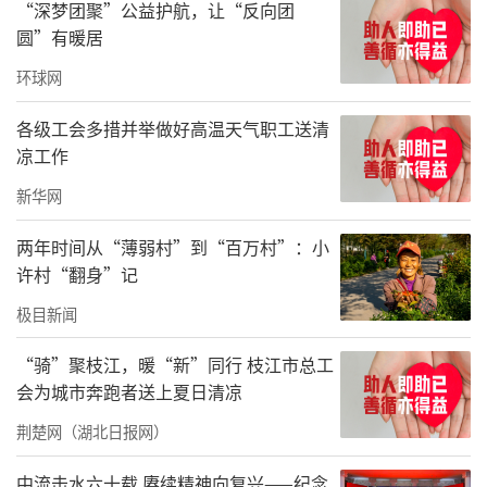
“深梦团聚”公益护航，让“反向团
圆”有暖居
环球网
各级工会多措并举做好高温天气职工送清
凉工作
新华网
两年时间从“薄弱村”到“百万村”：小
许村“翻身”记
极目新闻
“骑”聚枝江，暖“新”同行 枝江市总工
会为城市奔跑者送上夏日清凉
荆楚网（湖北日报网）
中流击水六十载 赓续精神向复兴——纪念