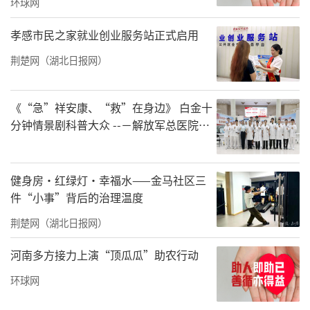
环球网
孝感市民之家就业创业服务站正式启用
荆楚网（湖北日报网）
《“急”祥安康、“救”在身边》 白金十
分钟情景剧科普大众 --－解放军总医院首
都地区军队急救中心举办急救健康情景沉
浸义诊活动
健身房·红绿灯·幸福水——金马社区三
件“小事”背后的治理温度
荆楚网（湖北日报网）
河南多方接力上演“顶瓜瓜”助农行动
环球网