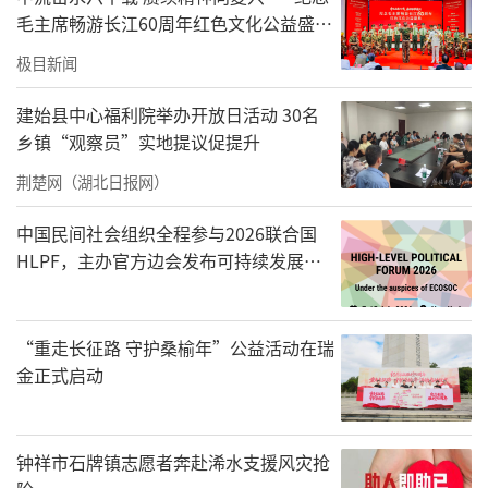
毛主席畅游长江60周年红色文化公益盛典
在武汉举办
极目新闻
建始县中心福利院举办开放日活动 30名
乡镇“观察员”实地提议促提升
荆楚网（湖北日报网）
中国民间社会组织全程参与2026联合国
HLPF，主办官方边会发布可持续发展标
准化中国方案
“重走长征路 守护桑榆年”公益活动在瑞
金正式启动
钟祥市石牌镇志愿者奔赴浠水支援风灾抢