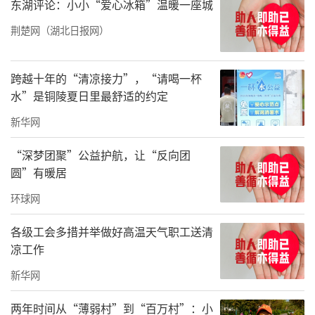
东湖评论：小小“爱心冰箱”温暖一座城
荆楚网（湖北日报网）
跨越十年的“清凉接力”，“请喝一杯
水”是铜陵夏日里最舒适的约定
新华网
“深梦团聚”公益护航，让“反向团
圆”有暖居
环球网
各级工会多措并举做好高温天气职工送清
凉工作
新华网
两年时间从“薄弱村”到“百万村”：小