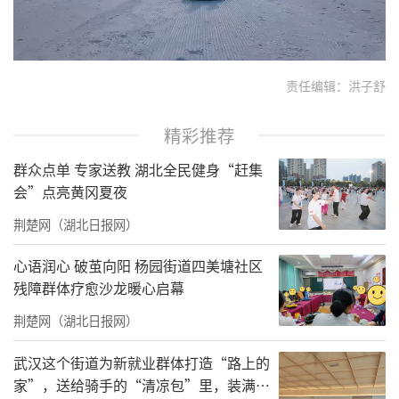
责任编辑：洪子舒
精彩推荐
群众点单 专家送教 湖北全民健身“赶集
会”点亮黄冈夏夜
荆楚网（湖北日报网）
心语润心 破茧向阳 杨园街道四美塘社区
残障群体疗愈沙龙暖心启幕
荆楚网（湖北日报网）
武汉这个街道为新就业群体打造“路上的
家”，送给骑手的“清凉包”里，装满了