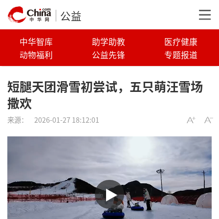
公益
中华智库
助学助教
医疗健康
动物福利
公益先锋
专题报道
短腿天团滑雪初尝试，五只萌汪雪场
撒欢
来源：
2026-01-27 18:12:01