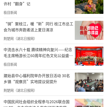
许村“翻身”记
极目新闻
“骑”聚枝江，暖“新”同行 枝江市总工
会为城市奔跑者送上夏日清凉
荆楚网（湖北日报网）
中流击水六十载 赓续精神向复兴——纪念
毛主席畅游长江60周年红色文化公益盛典
在武汉举办
极目新闻
建始县中心福利院举办开放日活动 30名
乡镇“观察员”实地提议促提升
荆楚网（湖北日报网）
中国民间社会组织全程参与2026联合国