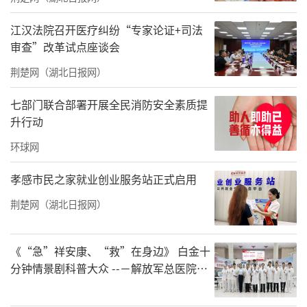
江汉法院召开医疗纠纷“专家论证+司法
审查”改革试点座谈会
荆楚网（湖北日报网）
七部门联合部署开展全民消防安全素质提
升行动
环球网
孝感市民之家就业创业服务站正式启用
荆楚网（湖北日报网）
《“急”祥安康、“救”在身边》 白金十
分钟情景剧科普大众 --－解放军总医院首
都地区军队急救中心举办急救健康情景沉
浸义诊活动