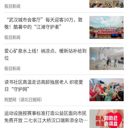
城市的善意与细节
极目新闻
“武汉城市会客厅”每天迎客10万，致
敬！酷暑中的“江滩守护者”
极目新闻
爱心矿泉水上线！纳凉点、暖新站补给到
位
极目新闻
读书社区高温走访高龄独居老人 织密夏
日“守护网”
荆楚网（湖北日报网）
运动设施按赛事标准打造公益区面向市民
免费开放 二七长江大桥汉口端新添全功能
体育公园