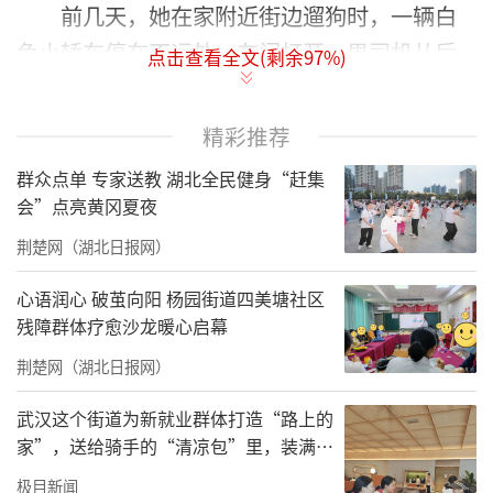
前几天，她在家附近街边遛狗时，一辆白
色小轿车停在不远处，车门打开，男司机从后
点击查看全文(剩余
97
%)
座拿出一个粉色的狗笼放在地上，迅速开车离
开。
精彩推荐
“狗笼里有只白色的小泰迪犬，被主人丢
群众点单 专家送教 湖北全民健身“赶集
会”点亮黄冈夏夜
下后一直在叫。”霍女士向《法治日报》记者
回忆说，正当她考虑该怎么办时，没一会儿，
荆楚网（湖北日报网）
那辆白色小轿车又开了回来，一个小女孩大哭
心语润心 破茧向阳 杨园街道四美塘社区
着跑下车，跑向泰迪犬。
残障群体疗愈沙龙暖心启幕
一问方知，原来是孩子父母觉得没时间养
荆楚网（湖北日报网）
狗，身边又没人愿意接收，便决定弃养，但孩
武汉这个街道为新就业群体打造“路上的
子对狗狗的感情比较深，一听说不养了，就哭
家”，送给骑手的“清凉包”里，装满了
城市的善意与细节
闹了起来。“我留下了自己的联系方式，告诉
极目新闻