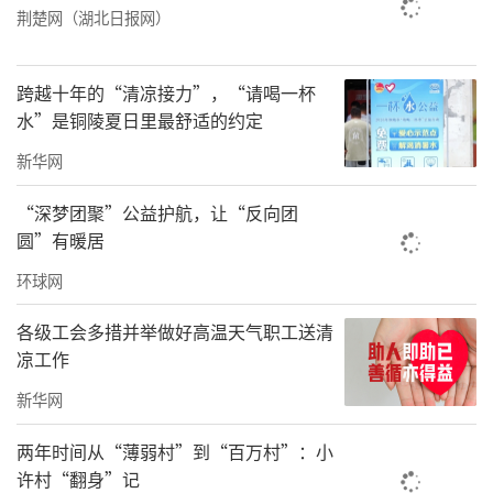
荆楚网（湖北日报网）
岁了”。
“那只黑色的中华田园犬，叫‘小海
跨越十年的“清凉接力”，“请喝一杯
龟’，它有残疾，我们发现它的时候它被遗弃
水”是铜陵夏日里最舒适的约定
在路边，只能四肢着地匍匐前进，像只海龟一
新华网
样。救回基地后，经过几个月的治疗，目前已
“深梦团聚”公益护航，让“反向团
经能坐起来了，情况好了很多。那边卧着的柯
圆”有暖居
基，被我们发现时后腿残疾，拖着走路，团队
环球网
花费4000多元治疗，装上护腿，才逐渐能正常
各级工会多措并举做好高温天气职工送清
行动。”晓艺说，像这种有缺陷的品种狗，一
凉工作
些主人不想养了，就直接将其遗弃了，真的很
新华网
可怜，让人心疼。
两年时间从“薄弱村”到“百万村”：小
“资金是最大的难题。”谈及救助工作面
许村“翻身”记