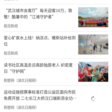
小女孩的母亲，如果他们再有弃养的想法，可
“武汉城市会客厅”每天迎客10万，致
以让我领养。”霍女士说。
敬！酷暑中的“江滩守护者”
近年来，随着宠物数量的持续增长，弃养
极目新闻
宠物的情况屡见不鲜。一些宠物主出于各种各
爱心矿泉水上线！纳凉点、暖新站补给到
样的原因，如觉得养宠麻烦、要离开所在城市
位
不想带走、宠物生病不愿花钱救治、怀孕担心
极目新闻
养宠影响胎儿健康等，便将宠物随意丢弃。
读书社区高温走访高龄独居老人 织密夏
受访专家指出，宠物弃养增多，不仅危害
日“守护网”
公共卫生安全，容易传播多种疾病，破坏当地
荆楚网（湖北日报网）
生态平衡，也会导致宠物攻击人的情况多发，
运动设施按赛事标准打造公益区面向市民
影响社会治安环境。建议出台宠物领域或小动
免费开放 二七长江大桥汉口端新添全功能
物保护领域法律规定，加大对弃养行为的处罚
体育公园
荆楚网（湖北日报网）
力度，同时，建立完善的宠物救助和领养体