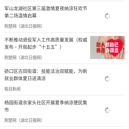
系，适度提高养宠的责任门槛，通过加强宣传
军山龙湖社区第三届激情夏夜纳凉狂欢节
第二场温情启幕
教育、培训等方式，引导养宠人树立正确的养
宠观念。
荆楚网（湖北日报网）
弃养行为多发
不断推动退役军人工作高质量发展（权威
发布·开局起步“十五五”）
救助费用不低
荆楚网（湖北日报网）
1月17日中午，记者驱车前往位于北京市房
硚口区古田街道：技能法治双赋能，为新
山区的中国小动物保护协会救助基地“妙妙猫
就业群体夏日送清凉
屋”。这里承载着无数流浪猫狗（其中有不少
极目新闻
是被弃养）的希望，也凝聚着一群爱心人士的
心血。
杨园街道余家头社区开展夏季纳凉便民集
市
在基地门口，和工作人员晓艺一起迎接记
荆楚网（湖北日报网）
者的，是一只名叫“月饼”的八哥犬，半截舌