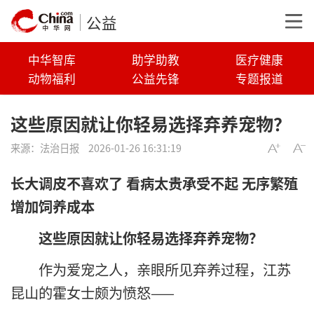
公益
中华智库
助学助教
医疗健康
动物福利
公益先锋
专题报道
这些原因就让你轻易选择弃养宠物？
来源：
法治日报
2026-01-26 16:31:19
长大调皮不喜欢了 看病太贵承受不起 无序繁殖
增加饲养成本
这些原因就让你轻易选择弃养宠物？
作为爱宠之人，亲眼所见弃养过程，江苏
昆山的霍女士颇为愤怒——