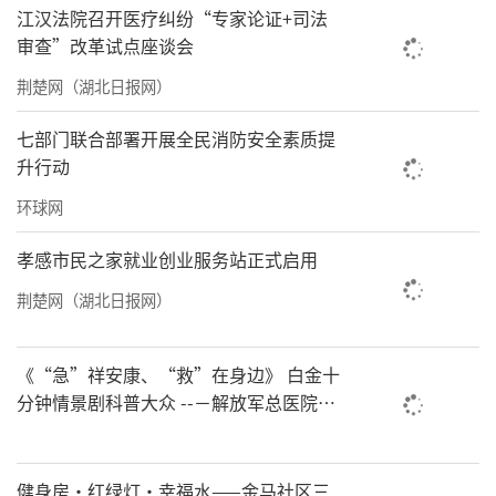
江汉法院召开医疗纠纷“专家论证+司法
头耷拉在嘴边，亦步亦趋地在人身边晃悠。
审查”改革试点座谈会
“月饼”是被弃养的，因为是在2024年中
荆楚网（湖北日报网）
秋节当天来到的基地，便有了这个应景的名
七部门联合部署开展全民消防安全素质提
字。“‘月饼’和我们基地有缘，当时我们基
升行动
地刚落成，正在附近做文明养犬的宣传活动，
环球网
就碰到没拴绳四处溜达的‘月饼’。我们把它
交给了当地的治安大队，在主人去认领时还给
孝感市民之家就业创业服务站正式启用
他做了文明养犬的科普知识。可没过多
荆楚网（湖北日报网）
久，‘月饼’主人就联系我们，说自己要去外
地，而家里其他人都不想继续养犬了。”
《“急”祥安康、“救”在身边》 白金十
分钟情景剧科普大众 --－解放军总医院首
记者走进基地专为小动物们搭建的大棚，
都地区军队急救中心举办急救健康情景沉
外面虽然寒冷，但里面一股热气扑面而来，原
浸义诊活动
来是有工作人员专门为棚内烧火供暖。棚内20
健身房·红绿灯·幸福水——金马社区三