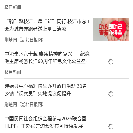
临的挑战，晓艺打开了话匣子。“光基地一年
极目新闻
的房租就高达15万元，这还不算建设成
本。”为了节省开支，10人团队干什么都亲力
“骑”聚枝江，暖“新”同行 枝江市总工
会为城市奔跑者送上夏日清凉
亲为，能自己动手做的绝不请人。大棚的修
缮、地面的平整，许多工作都是大家一起完成
荆楚网（湖北日报网）
的，可即便如此，建设成本依然巨大。
中流击水六十载 赓续精神向复兴——纪念
毛主席畅游长江60周年红色文化公益盛典
此外，日常运营中，猫犬的食物、医疗费
在武汉举办
用也是一笔不小的开支。比如每只猫咪在基地
极目新闻
生活，不仅要保证日常的饮食，生病时的治
建始县中心福利院举办开放日活动 30名
疗、定期的疫苗和驱虫，都是必不可少的支
乡镇“观察员”实地提议促提升
出。
荆楚网（湖北日报网）
晓艺感慨道，一些人不负责任的弃养行
中国民间社会组织全程参与2026联合国
为，给他们增加了沉重的负担。
HLPF，主办官方边会发布可持续发展标
准化中国方案