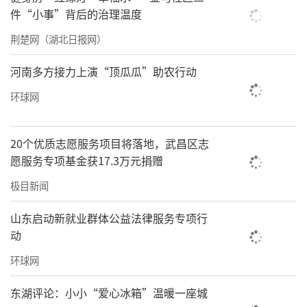
件“小事”背后的治理温度
多只猫咪或慵懒地躺着晒太阳，或悠闲地走来
走去。
荆楚网（湖北日报网）
看到来人，一只橘色小猫直接躺下翻起了
河南多方接力上演“顶瓜瓜”助农行动
肚皮。晓艺指着它告诉记者，当时它是以寄养
环球网
名义送过来的，但后来寄养人失联，聊天软件
上也把基地工作人员拉黑了，“实际上就是把
20个优质志愿服务项目将落地，武昌区志
它弃养了”。
愿服务专项基金获17.3万元捐赠
极目新闻
来到狗狗区，一大群小狗见状摇着尾巴蜂
拥而至，在晓艺的维持秩序下很快安静下
山东启动新就业群体公益法律服务专项行
来。“这只叫‘小白’的小狗，是我从垃圾桶
动
里捡回来的。”晓艺说着，比了个手掌大
环球网
小，“发现它的时候，它还特别小，看着特别
东湖评论：小小“爱心冰箱”温暖一座城
可怜，我就直接把它抱回来了，现在已经快一